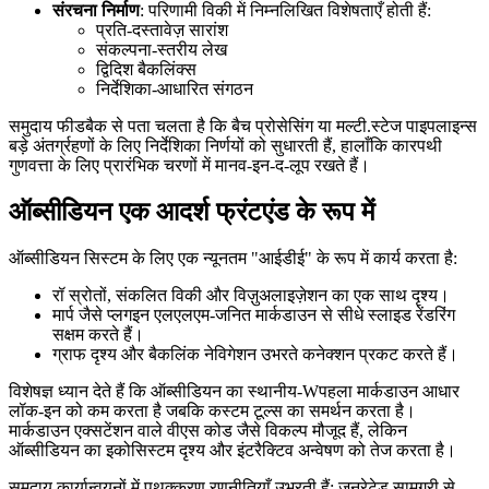
संरचना निर्माण
: परिणामी विकी में निम्नलिखित विशेषताएँ होती हैं:
प्रति-दस्तावेज़ सारांश
संकल्पना-स्तरीय लेख
द्विदिश बैकलिंक्स
निर्देशिका-आधारित संगठन
समुदाय फीडबैक से पता चलता है कि बैच प्रोसेसिंग या मल्टी.स्टेज पाइपलाइन्स
बड़े अंतर्ग्रहणों के लिए निर्देशिका निर्णयों को सुधारती हैं, हालाँकि कारपथी
गुणवत्ता के लिए प्रारंभिक चरणों में मानव-इन-द-लूप रखते हैं।
ऑब्सीडियन एक आदर्श फ्रंटएंड के रूप में
ऑब्सीडियन सिस्टम के लिए एक न्यूनतम "आईडीई" के रूप में कार्य करता है:
रॉ स्रोतों, संकलित विकी और विज़ुअलाइज़ेशन का एक साथ दृश्य।
मार्प जैसे प्लगइन एलएलएम-जनित मार्कडाउन से सीधे स्लाइड रेंडरिंग
सक्षम करते हैं।
ग्राफ दृश्य और बैकलिंक नेविगेशन उभरते कनेक्शन प्रकट करते हैं।
विशेषज्ञ ध्यान देते हैं कि ऑब्सीडियन का स्थानीय-Wपहला मार्कडाउन आधार
लॉक-इन को कम करता है जबकि कस्टम टूल्स का समर्थन करता है।
मार्कडाउन एक्सटेंशन वाले वीएस कोड जैसे विकल्प मौजूद हैं, लेकिन
ऑब्सीडियन का इकोसिस्टम दृश्य और इंटरैक्टिव अन्वेषण को तेज करता है।
समुदाय कार्यान्वयनों में पृथक्करण रणनीतियाँ उभरती हैं: जनरेटेड सामग्री से