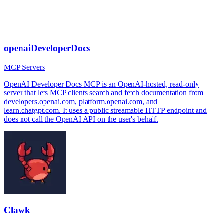
openaiDeveloperDocs
MCP Servers
OpenAI Developer Docs MCP is an OpenAI-hosted, read-only
server that lets MCP clients search and fetch documentation from
developers.openai.com, platform.openai.com, and
learn.chatgpt.com. It uses a public streamable HTTP endpoint and
does not call the OpenAI API on the user's behalf.
Clawk