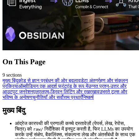
On This Page
9
sections
मुख्य बिंदु
कोड से ज्ञान प्रबंधन की ओर बदलाव
डेटा अंतर्ग्रहण और संकलन
प्रक्रिया
ऑब्सीडियन एक आदर्श फ्रंटएंड के रूप में
उन्नत प्रश्न-उत्तर और
आउटपुट जनरेशन
एलएलएम-ड्रिवन लिंटिंग और रखरखाव
उभरते टूल्स और
भविष्य के अन्वेषण
चुनौतियाँ और सर्वोत्तम प्रथाएँ
निष्कर्ष
मुख्य बिंदु
आंद्रेज कारपथी की प्रणाली कच्चे दस्तावेज़ों (पेपर्स, लेख, रेपोस,
चित्र) को
निर्देशिका में इनपुट करती है, फिर LLMs का उपयोग
raw/
करके उन्हें संक्षेप, बैकलिंक्स, संकल्पना लेख और अंतर्संबंधों के साथ एक