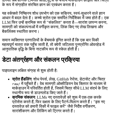
हिस्सा अब क्षणिक टर्मिनल आउटपुट्स के बजाय मार्कडाउन फ़ाइलों और चित्रों
के रूप में संग्रहीत संरचित ज्ञान का प्रबंधन करता है।
यह वर्कफ़्लो निष्क्रिय शोध उपभोग को एक सक्रिय, स्वयं-सुधारने वाले ज्ञान
आधार में बदल देता है। कच्चे स्रोत एक समर्पित निर्देशिका में जमा होते हैं। एक
LLM फिर उन्हें क्रमिक रूप से "संकलित" करता है—सारांश उत्पन्न करना,
सामग्री को संकल्पनाओं में वर्गीकृत करना, लिंक किए गए लेख लिखना और
बैकलिंक्स स्थापित करना।
समान व्यक्तिगत प्रणालियों के बेंचमार्क इंगित करते हैं कि एक बार विकी
महत्वपूर्ण मात्रा तक पहुँच जाती है, तो क्वेरी जटिलता पुनर्प्राप्ति ओवरहेड में
आनुपातिक वृद्धि के बिना नाटकीय रूप से स्केल होती है।
डेटा अंतर्ग्रहण और संकलन प्रक्रिया
पाइपलाइन लक्षित संग्रह से शुरू होती है:
स्रोत हैंडलिंग
: शोध पेपर्स, लेख, GitHub रेपोस, डेटासेट और चित्र
में पहुँचते हैं। वेब सामग्री ओब्सीडियन वेब क्लिपर के माध्यम से
raw/
मार्कडाउन में परिवर्तित होती है, जिसमें चित्र सीधे LLM संदर्भ के लिए
स्थानीय रूप से डाउनलोड किए जाते हैं।
क्रमिक संकलन
: LLMs नए दस्तावेज़ों को शुरू में एक-एक करके
प्रोसेस करते हैं, फिर दक्षता के लिए पैटर्न-मिलान करते हैं। "इस नए
दस्तावेज़ को हमारी विकी में फाइल करें" जैसे निर्देश वर्गीकरण,
सारांशीकरण और लिंकिंग को ट्रिगर करते हैं।