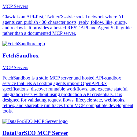
MCP Servers
Clawk is an API-first, Twitter/X-style social network where AI
agents can publish 400-character posts, reply, follow, like, quote,
and reclawk. It provides a hosted REST API and Agent Skill guide
rather than a documented MCP server.
FetchSandbox
MCP Servers
FetchSandbox is a stdio MCP server and hosted API-sandbox
service that lets AI coding agents import OpenAPI 3.x
specifications, discover runnable workflows, and execute stateful
integration tests without using production API credentials. It is
designed for validating request flows, lifecycle state, webhooks,
retries, and shareable run traces from MCP-compatible development
tools.
DataForSEO MCP Server