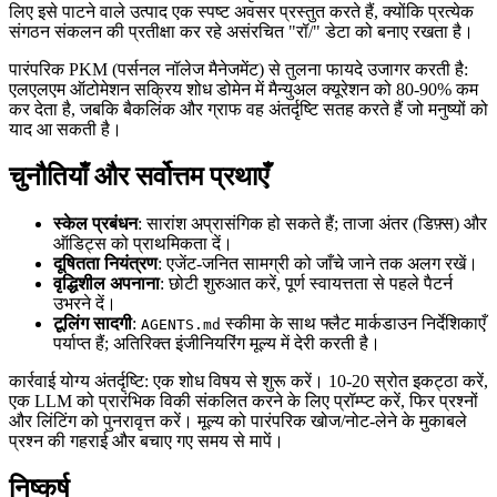
लिए इसे पाटने वाले उत्पाद एक स्पष्ट अवसर प्रस्तुत करते हैं, क्योंकि प्रत्येक
संगठन संकलन की प्रतीक्षा कर रहे असंरचित "रॉ/" डेटा को बनाए रखता है।
पारंपरिक PKM (पर्सनल नॉलेज मैनेजमेंट) से तुलना फायदे उजागर करती है:
एलएलएम ऑटोमेशन सक्रिय शोध डोमेन में मैन्युअल क्यूरेशन को 80-90% कम
कर देता है, जबकि बैकलिंक और ग्राफ वह अंतर्दृष्टि सतह करते हैं जो मनुष्यों को
याद आ सकती है।
चुनौतियाँ और सर्वोत्तम प्रथाएँ
स्केल प्रबंधन
: सारांश अप्रासंगिक हो सकते हैं; ताजा अंतर (डिफ़्स) और
ऑडिट्स को प्राथमिकता दें।
दूषितता नियंत्रण
: एजेंट-जनित सामग्री को जाँचे जाने तक अलग रखें।
वृद्धिशील अपनाना
: छोटी शुरुआत करें, पूर्ण स्वायत्तता से पहले पैटर्न
उभरने दें।
टूलिंग सादगी
:
स्कीमा के साथ फ्लैट मार्कडाउन निर्देशिकाएँ
AGENTS.md
पर्याप्त हैं; अतिरिक्त इंजीनियरिंग मूल्य में देरी करती है।
कार्रवाई योग्य अंतर्दृष्टि: एक शोध विषय से शुरू करें। 10-20 स्रोत इकट्ठा करें,
एक LLM को प्रारंभिक विकी संकलित करने के लिए प्रॉम्प्ट करें, फिर प्रश्नों
और लिंटिंग को पुनरावृत्त करें। मूल्य को पारंपरिक खोज/नोट-लेने के मुकाबले
प्रश्न की गहराई और बचाए गए समय से मापें।
निष्कर्ष