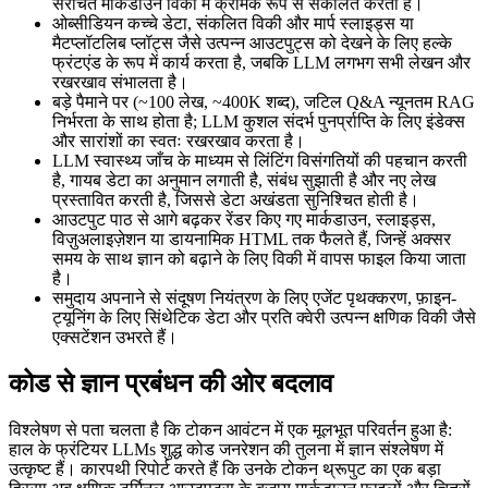
संरचित मार्कडाउन विकी में क्रमिक रूप से संकलित करती है।
ओब्सीडियन कच्चे डेटा, संकलित विकी और मार्प स्लाइड्स या
मैटप्लॉटलिब प्लॉट्स जैसे उत्पन्न आउटपुट्स को देखने के लिए हल्के
फ्रंटएंड के रूप में कार्य करता है, जबकि LLM लगभग सभी लेखन और
रखरखाव संभालता है।
बड़े पैमाने पर (~100 लेख, ~400K शब्द), जटिल Q&A न्यूनतम RAG
निर्भरता के साथ होता है; LLM कुशल संदर्भ पुनर्प्राप्ति के लिए इंडेक्स
और सारांशों का स्वतः रखरखाव करता है।
LLM स्वास्थ्य जाँच के माध्यम से लिंटिंग विसंगतियों की पहचान करती
है, गायब डेटा का अनुमान लगाती है, संबंध सुझाती है और नए लेख
प्रस्तावित करती है, जिससे डेटा अखंडता सुनिश्चित होती है।
आउटपुट पाठ से आगे बढ़कर रेंडर किए गए मार्कडाउन, स्लाइड्स,
विज़ुअलाइज़ेशन या डायनामिक HTML तक फैलते हैं, जिन्हें अक्सर
समय के साथ ज्ञान को बढ़ाने के लिए विकी में वापस फाइल किया जाता
है।
समुदाय अपनाने से संदूषण नियंत्रण के लिए एजेंट पृथक्करण, फ़ाइन-
ट्यूनिंग के लिए सिंथेटिक डेटा और प्रति क्वेरी उत्पन्न क्षणिक विकी जैसे
एक्सटेंशन उभरते हैं।
कोड से ज्ञान प्रबंधन की ओर बदलाव
विश्लेषण से पता चलता है कि टोकन आवंटन में एक मूलभूत परिवर्तन हुआ है:
हाल के फ्रंटियर LLMs शुद्ध कोड जनरेशन की तुलना में ज्ञान संश्लेषण में
उत्कृष्ट हैं। कारपथी रिपोर्ट करते हैं कि उनके टोकन थ्रूपुट का एक बड़ा