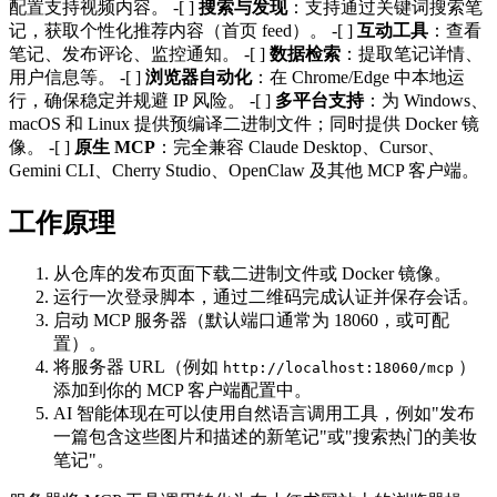
配置支持视频内容。 -[ ]
搜索与发现
：支持通过关键词搜索笔
记，获取个性化推荐内容（首页 feed）。 -[ ]
互动工具
：查看
笔记、发布评论、监控通知。 -[ ]
数据检索
：提取笔记详情、
用户信息等。 -[ ]
浏览器自动化
：在 Chrome/Edge 中本地运
行，确保稳定并规避 IP 风险。 -[ ]
多平台支持
：为 Windows、
macOS 和 Linux 提供预编译二进制文件；同时提供 Docker 镜
像。 -[ ]
原生 MCP
：完全兼容 Claude Desktop、Cursor、
Gemini CLI、Cherry Studio、OpenClaw 及其他 MCP 客户端。
工作原理
从仓库的发布页面下载二进制文件或 Docker 镜像。
运行一次登录脚本，通过二维码完成认证并保存会话。
启动 MCP 服务器（默认端口通常为 18060，或可配
置）。
将服务器 URL（例如
）
http://localhost:18060/mcp
添加到你的 MCP 客户端配置中。
AI 智能体现在可以使用自然语言调用工具，例如"发布
一篇包含这些图片和描述的新笔记"或"搜索热门的美妆
笔记"。