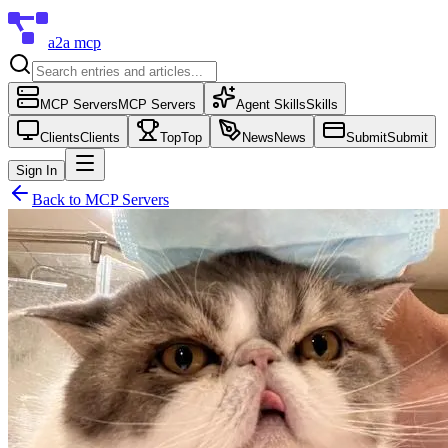
a2a mcp
MCP Servers
MCP Servers
Agent Skills
Skills
Clients
Clients
Top
Top
News
News
Submit
Submit
Sign In
Back to
MCP Servers