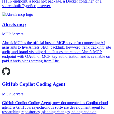
HTTP endpoint, a local npx package, a Docker container, or a
source-built TypeScript server.
Ahrefs mcp
MCP Servers
Ahrefs MCP is the official hosted MCP server for connecting AI
assistants to live Ahrefs SEO, backlink, keyword, rank tracking, site
audit, and brand visibility data. It uses the remote Ahrefs MCP
endpoint with OAuth or MCP-key authorization and is available on
paid Ahrefs plans starting from Lite.
GitHub Copilot Coding Agent
MCP Servers
GitHub Copilot Coding Agent, now documented as Copilot cloud
agent, is GitHub's asynchronous software development agent for
researching repositories, planning changes, editing code on