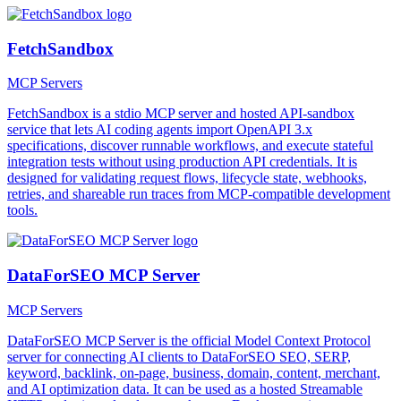
FetchSandbox
MCP Servers
FetchSandbox is a stdio MCP server and hosted API-sandbox
service that lets AI coding agents import OpenAPI 3.x
specifications, discover runnable workflows, and execute stateful
integration tests without using production API credentials. It is
designed for validating request flows, lifecycle state, webhooks,
retries, and shareable run traces from MCP-compatible development
tools.
DataForSEO MCP Server
MCP Servers
DataForSEO MCP Server is the official Model Context Protocol
server for connecting AI clients to DataForSEO SEO, SERP,
keyword, backlink, on-page, business, domain, content, merchant,
and AI optimization data. It can be used as a hosted Streamable