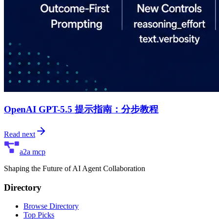
OpenAI GPT-5.5 提示指南：分步教程
Read next
a2a mcp
Shaping the Future of AI Agent Collaboration
Directory
Browse Directory
Top Picks