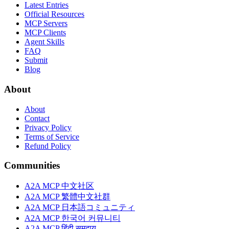
Latest Entries
Official Resources
MCP Servers
MCP Clients
Agent Skills
FAQ
Submit
Blog
About
About
Contact
Privacy Policy
Terms of Service
Refund Policy
Communities
A2A MCP 中文社区
A2A MCP 繁體中文社群
A2A MCP 日本語コミュニティ
A2A MCP 한국어 커뮤니티
A2A MCP हिंदी समुदाय