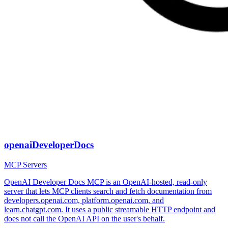
openaiDeveloperDocs
MCP Servers
OpenAI Developer Docs MCP is an OpenAI-hosted, read-only
server that lets MCP clients search and fetch documentation from
developers.openai.com, platform.openai.com, and
learn.chatgpt.com. It uses a public streamable HTTP endpoint and
does not call the OpenAI API on the user's behalf.