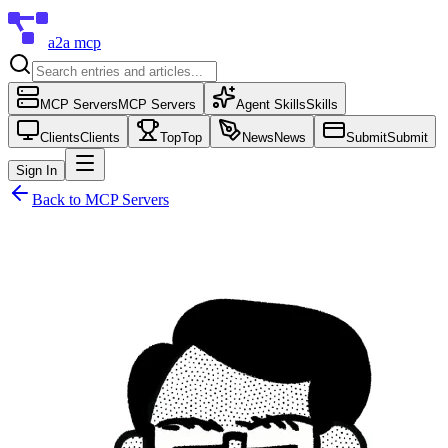
a2a mcp
MCP Servers
MCP Servers
Agent Skills
Skills
Clients
Clients
Top
Top
News
News
Submit
Submit
Sign In
Back to
MCP Servers