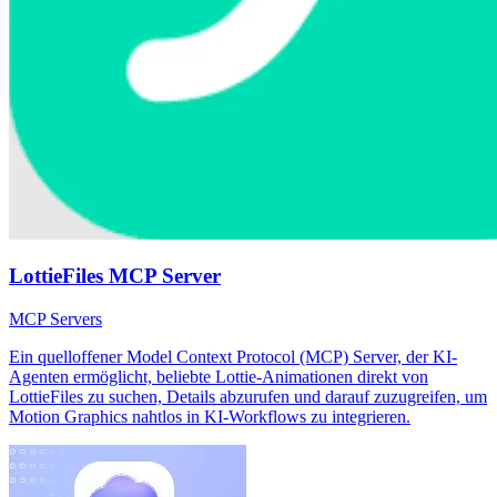
LottieFiles MCP Server
MCP Servers
Ein quelloffener Model Context Protocol (MCP) Server, der KI-
Agenten ermöglicht, beliebte Lottie-Animationen direkt von
LottieFiles zu suchen, Details abzurufen und darauf zuzugreifen, um
Motion Graphics nahtlos in KI-Workflows zu integrieren.