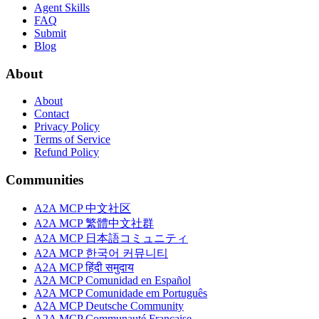
Agent Skills
FAQ
Submit
Blog
About
About
Contact
Privacy Policy
Terms of Service
Refund Policy
Communities
A2A MCP 中文社区
A2A MCP 繁體中文社群
A2A MCP 日本語コミュニティ
A2A MCP 한국어 커뮤니티
A2A MCP हिंदी समुदाय
A2A MCP Comunidad en Español
A2A MCP Comunidade em Português
A2A MCP Deutsche Community
A2A MCP Communauté Française