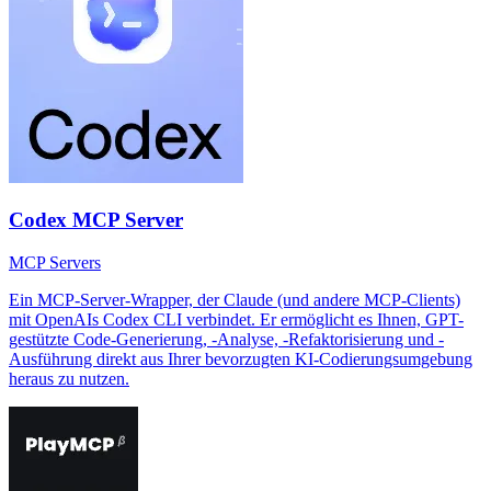
Codex MCP Server
MCP Servers
Ein MCP-Server-Wrapper, der Claude (und andere MCP-Clients)
mit OpenAIs Codex CLI verbindet. Er ermöglicht es Ihnen, GPT-
gestützte Code-Generierung, -Analyse, -Refaktorisierung und -
Ausführung direkt aus Ihrer bevorzugten KI-Codierungsumgebung
heraus zu nutzen.