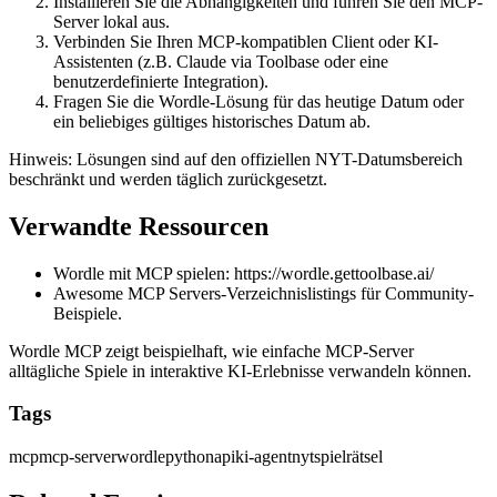
Installieren Sie die Abhängigkeiten und führen Sie den MCP-
Server lokal aus.
Verbinden Sie Ihren MCP-kompatiblen Client oder KI-
Assistenten (z.B. Claude via Toolbase oder eine
benutzerdefinierte Integration).
Fragen Sie die Wordle-Lösung für das heutige Datum oder
ein beliebiges gültiges historisches Datum ab.
Hinweis: Lösungen sind auf den offiziellen NYT-Datumsbereich
beschränkt und werden täglich zurückgesetzt.
Verwandte Ressourcen
Wordle mit MCP spielen:
https://wordle.gettoolbase.ai/
Awesome MCP Servers-Verzeichnislistings für Community-
Beispiele.
Wordle MCP zeigt beispielhaft, wie einfache MCP-Server
alltägliche Spiele in interaktive KI-Erlebnisse verwandeln können.
Tags
mcp
mcp-server
wordle
python
api
ki-agent
nyt
spiel
rätsel