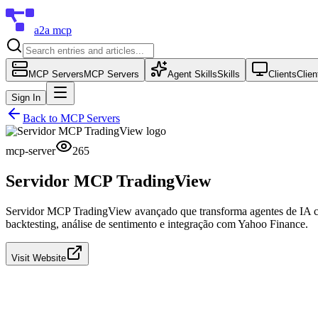
a2a mcp
MCP Servers
MCP Servers
Agent Skills
Skills
Clients
Clien
Sign In
Back to
MCP Servers
mcp-server
265
Servidor MCP TradingView
Servidor MCP TradingView avançado que transforma agentes de IA com
backtesting, análise de sentimento e integração com Yahoo Finance.
Visit Website