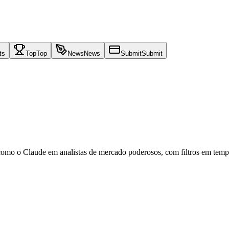
ts
Top
Top
News
News
Submit
Submit
o o Claude em analistas de mercado poderosos, com filtros em tempo r