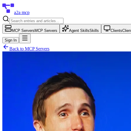
a2a mcp
MCP Servers
MCP Servers
Agent Skills
Skills
Clients
Clien
Sign In
Back to
MCP Servers