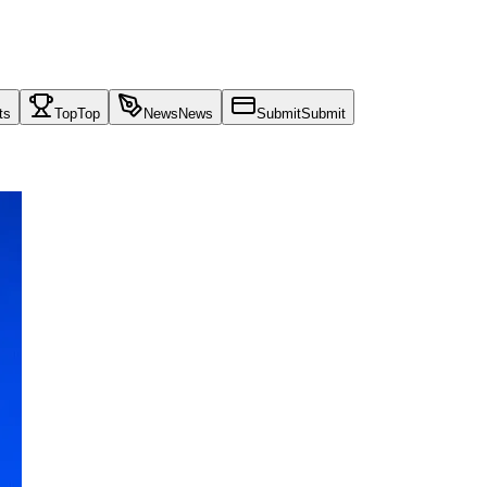
ts
Top
Top
News
News
Submit
Submit