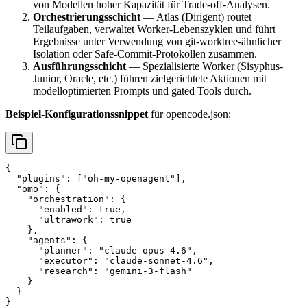
von Modellen hoher Kapazität für Trade-off-Analysen.
Orchestrierungsschicht
— Atlas (Dirigent) routet
Teilaufgaben, verwaltet Worker-Lebenszyklen und führt
Ergebnisse unter Verwendung von git-worktree-ähnlicher
Isolation oder Safe-Commit-Protokollen zusammen.
Ausführungsschicht
— Spezialisierte Worker (Sisyphus-
Junior, Oracle, etc.) führen zielgerichtete Aktionen mit
modelloptimierten Prompts und gated Tools durch.
Beispiel-Konfigurationssnippet
für opencode.json:
{

  "plugins": ["oh-my-openagent"],

  "omo": {

    "orchestration": {

      "enabled": true,

      "ultrawork": true

    },

    "agents": {

      "planner": "claude-opus-4.6",

      "executor": "claude-sonnet-4.6",

      "research": "gemini-3-flash"

    }

  }
