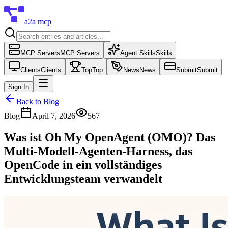
a2a mcp
MCP Servers
MCP Servers
Agent Skills
Skills
Clients
Clients
Top
Top
News
News
Submit
Submit
Sign In
Back to Blog
Blog
April 7, 2026
567
Was ist Oh My OpenAgent (OMO)? Das
Multi-Modell-Agenten-Harness, das
OpenCode in ein vollständiges
Entwicklungsteam verwandelt