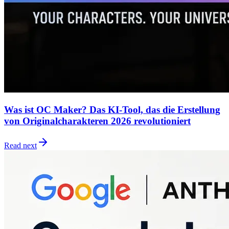
Was ist OC Maker? Das KI-Tool, das die Erstellung
von Originalcharakteren 2026 revolutioniert
Read next