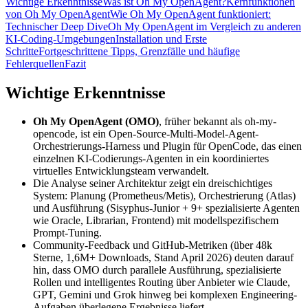
Wichtige Erkenntnisse
Was ist Oh My OpenAgent?
Kernfunktionen
von Oh My OpenAgent
Wie Oh My OpenAgent funktioniert:
Technischer Deep Dive
Oh My OpenAgent im Vergleich zu anderen
KI-Coding-Umgebungen
Installation und Erste
Schritte
Fortgeschrittene Tipps, Grenzfälle und häufige
Fehlerquellen
Fazit
Wichtige Erkenntnisse
Oh My OpenAgent (OMO)
, früher bekannt als oh-my-
opencode, ist ein Open-Source-Multi-Model-Agent-
Orchestrierungs-Harness und Plugin für OpenCode, das einen
einzelnen KI-Codierungs-Agenten in ein koordiniertes
virtuelles Entwicklungsteam verwandelt.
Die Analyse seiner Architektur zeigt ein dreischichtiges
System: Planung (Prometheus/Metis), Orchestrierung (Atlas)
und Ausführung (Sisyphus-Junior + 9+ spezialisierte Agenten
wie Oracle, Librarian, Frontend) mit modellspezifischem
Prompt-Tuning.
Community-Feedback und GitHub-Metriken (über 48k
Sterne, 1,6M+ Downloads, Stand April 2026) deuten darauf
hin, dass OMO durch parallele Ausführung, spezialisierte
Rollen und intelligentes Routing über Anbieter wie Claude,
GPT, Gemini und Grok hinweg bei komplexen Engineering-
Aufgaben überlegene Ergebnisse liefert.