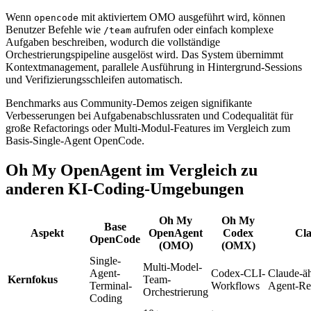
Wenn
mit aktiviertem OMO ausgeführt wird, können
opencode
Benutzer Befehle wie
aufrufen oder einfach komplexe
/team
Aufgaben beschreiben, wodurch die vollständige
Orchestrierungspipeline ausgelöst wird. Das System übernimmt
Kontextmanagement, parallele Ausführung in Hintergrund-Sessions
und Verifizierungsschleifen automatisch.
Benchmarks aus Community-Demos zeigen signifikante
Verbesserungen bei Aufgabenabschlussraten und Codequalität für
große Refactorings oder Multi-Modul-Features im Vergleich zum
Basis-Single-Agent OpenCode.
Oh My OpenAgent im Vergleich zu
anderen KI-Coding-Umgebungen
Oh My
Oh My
Base
Aspekt
OpenAgent
Codex
Cl
OpenCode
(OMO)
(OMX)
Single-
Multi-Model-
Agent-
Codex-CLI-
Claude-äh
Kernfokus
Team-
Terminal-
Workflows
Agent-Re
Orchestrierung
Coding