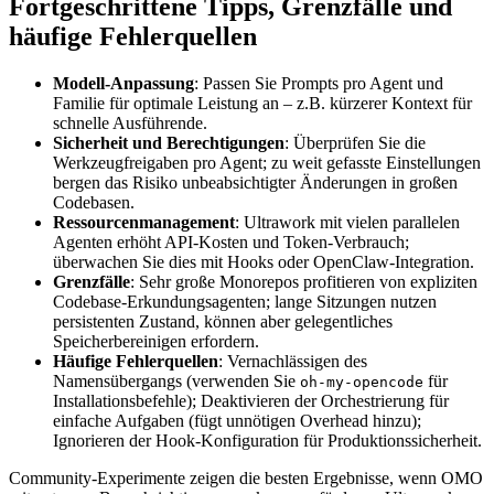
Fortgeschrittene Tipps, Grenzfälle und
häufige Fehlerquellen
Modell-Anpassung
: Passen Sie Prompts pro Agent und
Familie für optimale Leistung an – z.B. kürzerer Kontext für
schnelle Ausführende.
Sicherheit und Berechtigungen
: Überprüfen Sie die
Werkzeugfreigaben pro Agent; zu weit gefasste Einstellungen
bergen das Risiko unbeabsichtigter Änderungen in großen
Codebasen.
Ressourcenmanagement
: Ultrawork mit vielen parallelen
Agenten erhöht API-Kosten und Token-Verbrauch;
überwachen Sie dies mit Hooks oder OpenClaw-Integration.
Grenzfälle
: Sehr große Monorepos profitieren von expliziten
Codebase-Erkundungsagenten; lange Sitzungen nutzen
persistenten Zustand, können aber gelegentliches
Speicherbereinigen erfordern.
Häufige Fehlerquellen
: Vernachlässigen des
Namensübergangs (verwenden Sie
für
oh-my-opencode
Installationsbefehle); Deaktivieren der Orchestrierung für
einfache Aufgaben (fügt unnötigen Overhead hinzu);
Ignorieren der Hook-Konfiguration für Produktionssicherheit.
Community-Experimente zeigen die besten Ergebnisse, wenn OMO