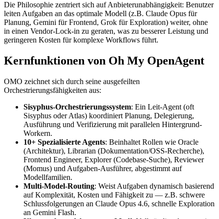
Die Philosophie zentriert sich auf Anbieterunabhängigkeit: Benutzer
leiten Aufgaben an das optimale Modell (z.B. Claude Opus für
Planung, Gemini für Frontend, Grok für Exploration) weiter, ohne
in einen Vendor-Lock-in zu geraten, was zu besserer Leistung und
geringeren Kosten für komplexe Workflows führt.
Kernfunktionen von Oh My OpenAgent
OMO zeichnet sich durch seine ausgefeilten
Orchestrierungsfähigkeiten aus:
Sisyphus-Orchestrierungssystem
: Ein Leit-Agent (oft
Sisyphus oder Atlas) koordiniert Planung, Delegierung,
Ausführung und Verifizierung mit parallelen Hintergrund-
Workern.
10+ Spezialisierte Agents
: Beinhaltet Rollen wie Oracle
(Architektur), Librarian (Dokumentation/OSS-Recherche),
Frontend Engineer, Explorer (Codebase-Suche), Reviewer
(Momus) und Aufgaben-Ausführer, abgestimmt auf
Modellfamilien.
Multi-Model-Routing
: Weist Aufgaben dynamisch basierend
auf Komplexität, Kosten und Fähigkeit zu — z.B. schwere
Schlussfolgerungen an Claude Opus 4.6, schnelle Exploration
an Gemini Flash.