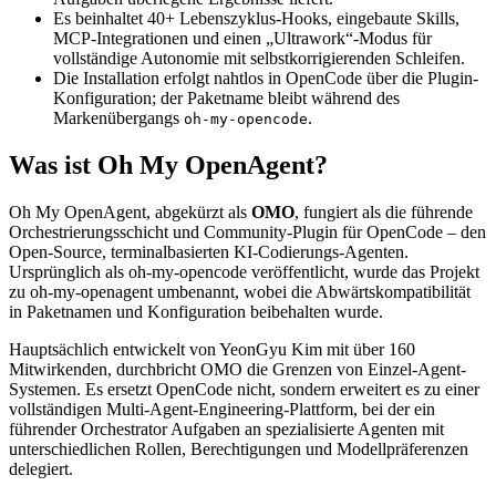
Es beinhaltet 40+ Lebenszyklus-Hooks, eingebaute Skills,
MCP-Integrationen und einen „Ultrawork“-Modus für
vollständige Autonomie mit selbstkorrigierenden Schleifen.
Die Installation erfolgt nahtlos in OpenCode über die Plugin-
Konfiguration; der Paketname bleibt während des
Markenübergangs
.
oh-my-opencode
Was ist Oh My OpenAgent?
Oh My OpenAgent, abgekürzt als
OMO
, fungiert als die führende
Orchestrierungsschicht und Community-Plugin für OpenCode – den
Open-Source, terminalbasierten KI-Codierungs-Agenten.
Ursprünglich als oh-my-opencode veröffentlicht, wurde das Projekt
zu oh-my-openagent umbenannt, wobei die Abwärtskompatibilität
in Paketnamen und Konfiguration beibehalten wurde.
Hauptsächlich entwickelt von YeonGyu Kim mit über 160
Mitwirkenden, durchbricht OMO die Grenzen von Einzel-Agent-
Systemen. Es ersetzt OpenCode nicht, sondern erweitert es zu einer
vollständigen Multi-Agent-Engineering-Plattform, bei der ein
führender Orchestrator Aufgaben an spezialisierte Agenten mit
unterschiedlichen Rollen, Berechtigungen und Modellpräferenzen
delegiert.