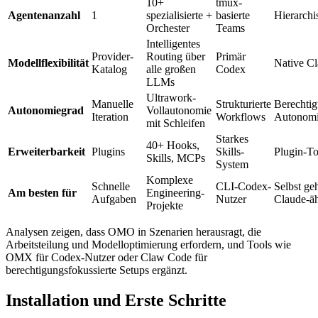
10+
tmux-
Agentenanzahl
1
spezialisierte +
basierte
Hierarchi
Orchester
Teams
Intelligentes
Provider-
Routing über
Primär
Modellflexibilität
Native Cl
Katalog
alle großen
Codex
LLMs
Ultrawork-
Manuelle
Strukturierte
Berechtig
Autonomiegrad
Vollautonomie
Iteration
Workflows
Autonom
mit Schleifen
Starkes
40+ Hooks,
Erweiterbarkeit
Plugins
Skills-
Plugin-To
Skills, MCPs
System
Komplexe
Schnelle
CLI-Codex-
Selbst ge
Am besten für
Engineering-
Aufgaben
Nutzer
Claude-äh
Projekte
Analysen zeigen, dass OMO in Szenarien herausragt, die
Arbeitsteilung und Modelloptimierung erfordern, und Tools wie
OMX für Codex-Nutzer oder Claw Code für
berechtigungsfokussierte Setups ergänzt.
Installation und Erste Schritte