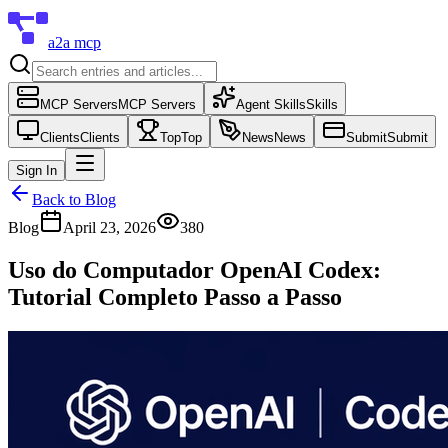
a2a mcp
MCP Servers
MCP Servers
Agent Skills
Skills
Clients
Clients
Top
Top
News
News
Submit
Submit
Sign In
Back to Blog
Blog
April 23, 2026
380
Uso do Computador OpenAI Codex:
Tutorial Completo Passo a Passo