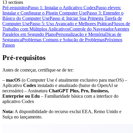
13
sections
Pré-requisitos
Passo 1: Instalar o Aplicativo Codex
Passo eleven:
Instalar e Configurar o Plugin Computer Use
Passo 3: Entender o
Básico do Computer Use
Passo 4: Iniciar Sua Primeira Tarefa de
Computer Use
Passo 5: Uso Avançado e Melhores Práticas
Fluxos de
Trabalho com Múltiplos Aplicativos
Controle do Navegador
Agentes
Paralelos em Segundo Plano
Personalização e Memória
Dicas de
Segurança
Problemas Comuns e Solução de Problemas
Próximos
Passos
Pré-requisitos
Antes de começar, certifique-se de ter:
–
macOS
(o Computer Use é atualmente exclusivo para macOS) –
Aplicativo
Codex
instalado e atualizado (baixe do OpenAI se
necessário) – Assinatura
ChatGPT Plus, Pro, Business,
Enterprise ou Edu
– Familiaridade básica com a interface do
aplicativo Codex
Nota:
A disponibilidade do recurso exclui EEA, Reino Unido e
Suíça no lançamento.