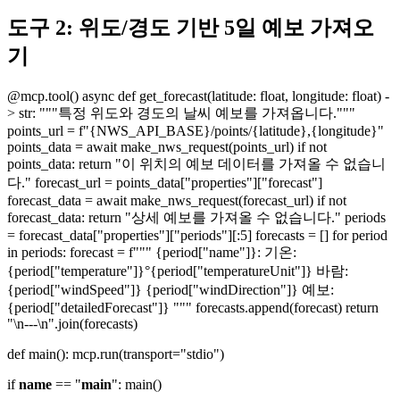
도구 2: 위도/경도 기반 5일 예보 가져오
기
@mcp.tool() async def get_forecast(latitude: float, longitude: float) -
> str: """특정 위도와 경도의 날씨 예보를 가져옵니다."""
points_url = f"{NWS_API_BASE}/points/{latitude},{longitude}"
points_data = await make_nws_request(points_url) if not
points_data: return "이 위치의 예보 데이터를 가져올 수 없습니
다." forecast_url = points_data["properties"]["forecast"]
forecast_data = await make_nws_request(forecast_url) if not
forecast_data: return "상세 예보를 가져올 수 없습니다." periods
= forecast_data["properties"]["periods"][:5] forecasts = [] for period
in periods: forecast = f""" {period["name"]}: 기온:
{period["temperature"]}°{period["temperatureUnit"]} 바람:
{period["windSpeed"]} {period["windDirection"]} 예보:
{period["detailedForecast"]} """ forecasts.append(forecast) return
"\n---\n".join(forecasts)
def main(): mcp.run(transport="stdio")
if
name
== "
main
": main()