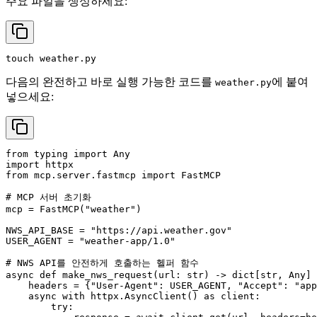
주요 파일을 생성하세요:
다음의 완전하고 바로 실행 가능한 코드를
에 붙여
weather.py
넣으세요:
from typing import Any

import httpx

from mcp.server.fastmcp import FastMCP

# MCP 서버 초기화

mcp = FastMCP("weather")

NWS_API_BASE = "https://api.weather.gov"

USER_AGENT = "weather-app/1.0"

# NWS API를 안전하게 호출하는 헬퍼 함수

async def make_nws_request(url: str) -> dict[str, Any] 
    headers = {"User-Agent": USER_AGENT, "Accept": "app
    async with httpx.AsyncClient() as client:

        try:
