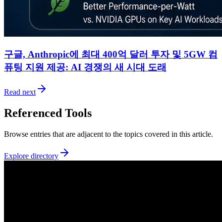
구글, Anthropic에 최대 400억 달러 투자 및 5GW 컴
퓨팅 지원 제공: AI 경쟁의 새 시대 도래
Read next
Referenced Tools
Browse entries that are adjacent to the topics covered in this article.
Explore directory