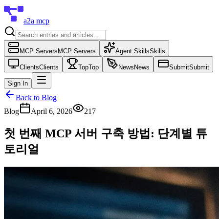
a2a mcp
MCP Servers
MCP Servers
Agent Skills
Skills
Clients
Clients
Top
Top
News
News
Submit
Submit
Sign In
Back to Blog
Blog
April 6, 2026
217
첫 번째 MCP 서버 구축 방법: 단계별 튜
토리얼