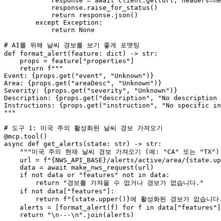
            response = await client.get(url, headers=he
            response.raise_for_status()

            return response.json()

        except Exception:

            return None

# AI를 위해 날씨 경보를 보기 좋게 포맷팅

def format_alert(feature: dict) -> str:

    props = feature["properties"]

    return f"""

Event: {props.get("event", "Unknown")}

Area: {props.get("areaDesc", "Unknown")}

Severity: {props.get("severity", "Unknown")}

Description: {props.get("description", "No description 
Instructions: {props.get("instruction", "No specific in
"""

# 도구 1: 미국 주의 활성화된 날씨 경보 가져오기

@mcp.tool()

async def get_alerts(state: str) -> str:

    """미국 주의 현재 날씨 경보 가져오기 (예: "CA" 또는 "TX").
    url = f"{NWS_API_BASE}/alerts/active/area/{state.up
    data = await make_nws_request(url)

    if not data or "features" not in data:

        return "경보를 가져올 수 없거나 경보가 없습니다."

    if not data["features"]:

        return f"{state.upper()}에 활성화된 경보가 없습니다.
    alerts = [format_alert(f) for f in data["features"]