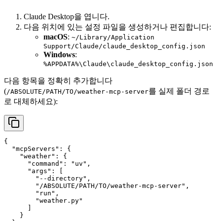
Claude Desktop을 엽니다.
다음 위치에 있는 설정 파일을 생성하거나 편집합니다:
macOS
:
~/Library/Application
Support/Claude/claude_desktop_config.json
Windows
:
%APPDATA%\Claude\claude_desktop_config.json
다음 항목을 정확히 추가합니다
(
를 실제 폴더 경로
/ABSOLUTE/PATH/TO/weather-mcp-server
로 대체하세요):
{

  "mcpServers": {

    "weather": {

      "command": "uv",

      "args": [

        "--directory",

        "/ABSOLUTE/PATH/TO/weather-mcp-server",

        "run",

        "weather.py"

      ]

    }
