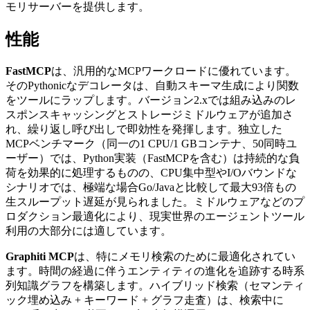
モリサーバーを提供します。
性能
FastMCP
は、汎用的なMCPワークロードに優れています。
そのPythonicなデコレータは、自動スキーマ生成により関数
をツールにラップします。バージョン2.xでは組み込みのレ
スポンスキャッシングとストレージミドルウェアが追加さ
れ、繰り返し呼び出しで即効性を発揮します。独立した
MCPベンチマーク（同一の1 CPU/1 GBコンテナ、50同時ユ
ーザー）では、Python実装（FastMCPを含む）は持続的な負
荷を効果的に処理するものの、CPU集中型やI/Oバウンドな
シナリオでは、極端な場合Go/Javaと比較して最大93倍もの
生スループット遅延が見られました。ミドルウェアなどのプ
ロダクション最適化により、現実世界のエージェントツール
利用の大部分には適しています。
Graphiti MCP
は、特にメモリ検索のために最適化されてい
ます。時間の経過に伴うエンティティの進化を追跡する時系
列知識グラフを構築します。ハイブリッド検索（セマンティ
ック埋め込み + キーワード + グラフ走査）は、検索中に