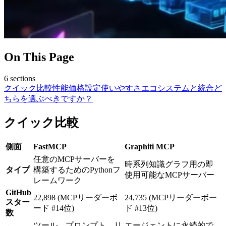
On This Page
6
sections
クイック比較
性能
価格設定
使いやすさ
エコシステムと統合
ど
ちらを選ぶべきですか？
クイック比較
側面
FastMCP
Graphiti MCP
任意のMCPサーバーを
時系列知識グラフ用の即
タイプ
構築するためのPythonフ
使用可能なMCPサーバー
レームワーク
GitHub
22,898 (MCPリーダーボ
24,735 (MCPリーダーボー
スター
ード #14位)
ド #13位)
数
ツール、プロンプト、リ
エージェントに永続的で