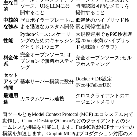
主な目
ソース、UIをLLMに公
時間認識可能なメモリを
的
開すること
提供すること
中核的
ゼロボイラープレートに
低遅延のハイブリッド検
な強み
よる迅速なカスタム開発
索と関係性追跡
Pythonベース; スケーリ
大規模運用でもP95検索遅
性能
ングのためのキャッシン
延200ms未満 (ハイブリッ
グとミドルウェア
ド意味論 + グラフ)
完全オープンソース; オ
料金体
完全オープンソース; セル
プションで無料ホスティ
系
フホスティング
ング
セット
Docker + DB設定
アップ
基本サーバー構築に数分
(Neo4j/FalkorDB)
時間
最適用
クロスクライアントのエ
カスタムツール連携
途
ージェントメモリ
両ツールともModel Context Protocol (MCP) エコシステム内で
動作し、Claude DesktopやCursorなどのクライアントとのシ
ームレスな接続を可能にします。FastMCPはMCPサーバーの
構築を加速します。Graphiti MCPはプロダクション対応のメ