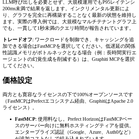
LLM呼び出しを必要とせず、大規模運用でもP95レイテンシ
200ms未満で結果を返します。インクリメンタル更新によ
り、グラフを完全に再構築することなく最新の状態を維持し
ます。実際の導入例では、大規模なマルチテナントグラフ上
でも、一貫して1秒未満のクエリ時間が報告されています。
トレードオフ
: ワークロードを制御でき、キャッシングを追
加できる場合はFastMCPを選択してください。低遅延の関係
性認識メモリがボトルネックとなる場合（例：長時間実行エ
ージェントの幻覚生成を削減する）は、Graphiti MCPを選択
してください。
価格設定
両方とも寛容なライセンスの下で100%オープンソースです
（FastMCPはPrefectエコシステム経由、GraphitiはApache 2.0
ライセンス）。
FastMCP
: 使用料なし。Prefect HorizonはFastMCPベー
スのサーバー向けに無料ホスティングティアを提供。
エンタープライズ認証（Google、Azure、Auth0など）
が追加コストなしで組み込まれています。