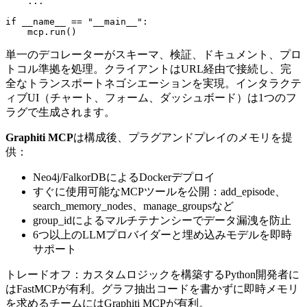
    ...

if __name__ == "__main__":

単一のデコレーターがスキーマ、検証、ドキュメント、プロ
トコル準拠を処理。クライアントはURL経由で接続し、完
全なトランスポートネゴシエーションを実現。インタラクテ
ィブUI（チャート、フォーム、ダッシュボード）は1つのフ
ラグで生成されます。
Graphiti MCP
は構成後、プラグアンドプレイのメモリを提
供：
Neo4j/FalkorDBによるDockerデプロイ
すぐに使用可能なMCPツールを公開：add_episode、
search_memory_nodes、manage_groupsなど
group_idによるマルチテナンシーでデータ漏洩を防止
6つ以上のLLMプロバイダーと埋め込みモデルを即時
サポート
トレードオフ：カスタムロジックを構築するPython開発者に
はFastMCPが有利。グラフ抽出コードを書かずに即時メモリ
を求めるチームにはGraphiti MCPが有利。