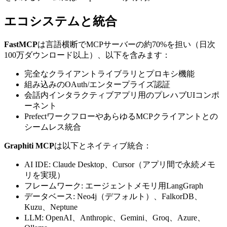
エコシステムと統合
FastMCP
は言語横断でMCPサーバーの約70%を担い（日次
100万ダウンロード以上）、以下を含みます：
完全なクライアントライブラリとプロキシ機能
組み込みのOAuth/エンタープライズ認証
会話内インタラクティブアプリ用のプレハブUIコンポ
ーネント
PrefectワークフローやあらゆるMCPクライアントとの
シームレス統合
Graphiti MCP
は以下とネイティブ統合：
AI IDE: Claude Desktop、Cursor（アプリ間で永続メモ
リを実現）
フレームワーク: エージェントメモリ用LangGraph
データベース: Neo4j（デフォルト）、FalkorDB、
Kuzu、Neptune
LLM: OpenAI、Anthropic、Gemini、Groq、Azure、