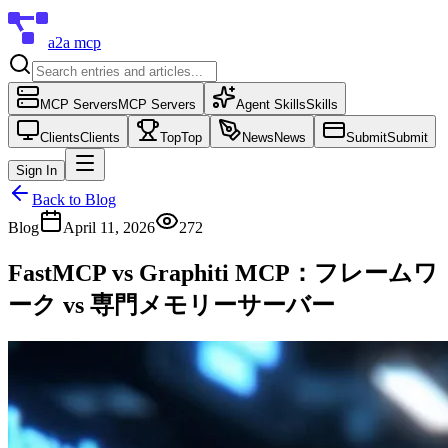
a2a mcp
MCP Servers
MCP Servers
Agent Skills
Skills
Clients
Clients
Top
Top
News
News
Submit
Submit
Sign In
Back to Blog
Blog
April 11, 2026
272
FastMCP vs Graphiti MCP：フレームワ
ーク vs 専門メモリーサーバー