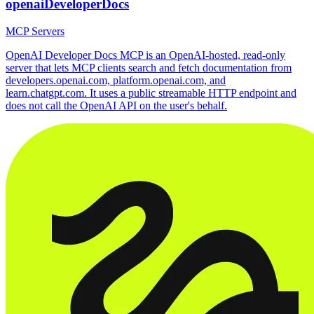
openaiDeveloperDocs
MCP Servers
OpenAI Developer Docs MCP is an OpenAI-hosted, read-only
server that lets MCP clients search and fetch documentation from
developers.openai.com, platform.openai.com, and
learn.chatgpt.com. It uses a public streamable HTTP endpoint and
does not call the OpenAI API on the user's behalf.