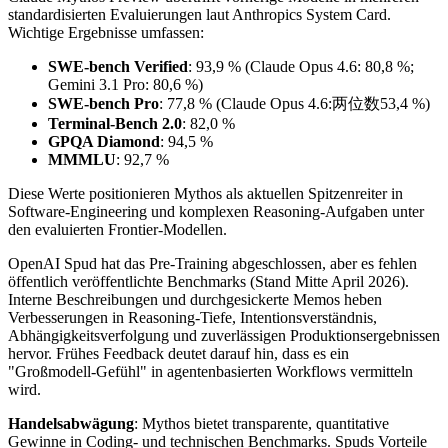
standardisierten Evaluierungen laut Anthropics System Card.
Wichtige Ergebnisse umfassen:
SWE-bench Verified
: 93,9 % (Claude Opus 4.6: 80,8 %;
Gemini 3.1 Pro: 80,6 %)
SWE-bench Pro
: 77,8 % (Claude Opus 4.6:两位数53,4 %)
Terminal-Bench 2.0
: 82,0 %
GPQA Diamond
: 94,5 %
MMMLU
: 92,7 %
Diese Werte positionieren Mythos als aktuellen Spitzenreiter in
Software-Engineering und komplexen Reasoning-Aufgaben unter
den evaluierten Frontier-Modellen.
OpenAI Spud hat das Pre-Training abgeschlossen, aber es fehlen
öffentlich veröffentlichte Benchmarks (Stand Mitte April 2026).
Interne Beschreibungen und durchgesickerte Memos heben
Verbesserungen in Reasoning-Tiefe, Intentionsverständnis,
Abhängigkeitsverfolgung und zuverlässigen Produktionsergebnissen
hervor. Frühes Feedback deutet darauf hin, dass es ein
"Großmodell-Gefühl" in agentenbasierten Workflows vermitteln
wird.
Handelsabwägung
: Mythos bietet transparente, quantitative
Gewinne in Coding- und technischen Benchmarks. Spuds Vorteile