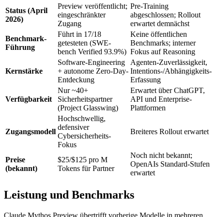
Preview veröffentlicht;
Pre-Training
Status (April
eingeschränkter
abgeschlossen; Rollout
2026)
Zugang
erwartet demnächst
Führt in 17/18
Keine öffentlichen
Benchmark-
getesteten (SWE-
Benchmarks; interner
Führung
bench Verified 93.9%)
Fokus auf Reasoning
Software-Engineering
Agenten-Zuverlässigkeit,
Kernstärke
+ autonome Zero-Day-
Intentions-/Abhängigkeits-
Entdeckung
Erfassung
Nur ~40+
Erwartet über ChatGPT,
Verfügbarkeit
Sicherheitspartner
API und Enterprise-
(Project Glasswing)
Plattformen
Hochschwellig,
defensiver
Zugangsmodell
Breiteres Rollout erwartet
Cybersicherheits-
Fokus
Noch nicht bekannt;
Preise
$25/$125 pro M
OpenAIs Standard-Stufen
(bekannt)
Tokens für Partner
erwartet
Leistung und Benchmarks
Claude Mythos Preview übertrifft vorherige Modelle in mehreren