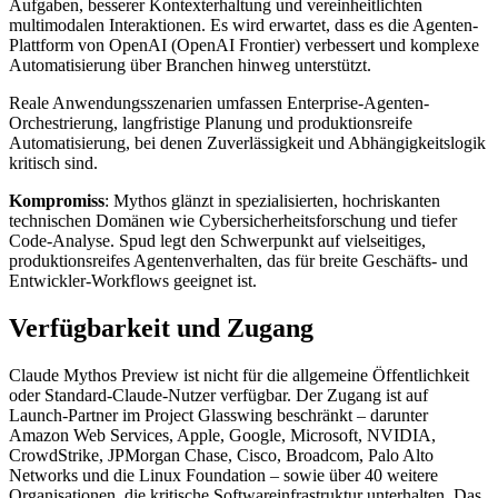
Aufgaben, besserer Kontexterhaltung und vereinheitlichten
multimodalen Interaktionen. Es wird erwartet, dass es die Agenten-
Plattform von OpenAI (OpenAI Frontier) verbessert und komplexe
Automatisierung über Branchen hinweg unterstützt.
Reale Anwendungsszenarien umfassen Enterprise-Agenten-
Orchestrierung, langfristige Planung und produktionsreife
Automatisierung, bei denen Zuverlässigkeit und Abhängigkeitslogik
kritisch sind.
Kompromiss
: Mythos glänzt in spezialisierten, hochriskanten
technischen Domänen wie Cybersicherheitsforschung und tiefer
Code-Analyse. Spud legt den Schwerpunkt auf vielseitiges,
produktionsreifes Agentenverhalten, das für breite Geschäfts- und
Entwickler-Workflows geeignet ist.
Verfügbarkeit und Zugang
Claude Mythos Preview ist nicht für die allgemeine Öffentlichkeit
oder Standard-Claude-Nutzer verfügbar. Der Zugang ist auf
Launch-Partner im Project Glasswing beschränkt – darunter
Amazon Web Services, Apple, Google, Microsoft, NVIDIA,
CrowdStrike, JPMorgan Chase, Cisco, Broadcom, Palo Alto
Networks und die Linux Foundation – sowie über 40 weitere
Organisationen, die kritische Softwareinfrastruktur unterhalten. Das