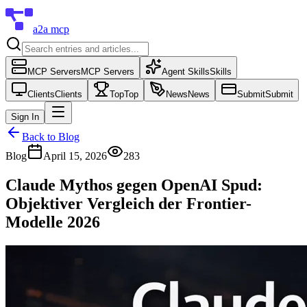
a2a mcp
MCP Servers
MCP Servers
Agent Skills
Skills
Clients
Clients
Top
Top
News
News
Submit
Submit
Sign In
Back to Blog
Blog
April 15, 2026
283
Claude Mythos gegen OpenAI Spud:
Objektiver Vergleich der Frontier-
Modelle 2026