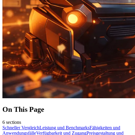
On This Page
6
sections
Schneller Vergleich
Leistung und Benchmarks
Fähigkeiten und
Anwendungsfälle
Verfügbarkeit und Zugang
Preisgestaltung und