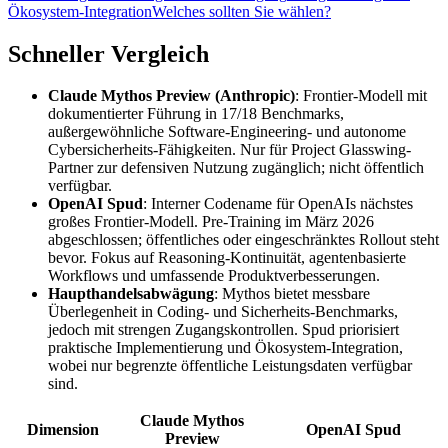
Ökosystem-Integration
Welches sollten Sie wählen?
Schneller Vergleich
Claude Mythos Preview (Anthropic)
: Frontier-Modell mit
dokumentierter Führung in 17/18 Benchmarks,
außergewöhnliche Software-Engineering- und autonome
Cybersicherheits-Fähigkeiten. Nur für Project Glasswing-
Partner zur defensiven Nutzung zugänglich; nicht öffentlich
verfügbar.
OpenAI Spud
: Interner Codename für OpenAIs nächstes
großes Frontier-Modell. Pre-Training im März 2026
abgeschlossen; öffentliches oder eingeschränktes Rollout steht
bevor. Fokus auf Reasoning-Kontinuität, agentenbasierte
Workflows und umfassende Produktverbesserungen.
Haupthandelsabwägung
: Mythos bietet messbare
Überlegenheit in Coding- und Sicherheits-Benchmarks,
jedoch mit strengen Zugangskontrollen. Spud priorisiert
praktische Implementierung und Ökosystem-Integration,
wobei nur begrenzte öffentliche Leistungsdaten verfügbar
sind.
Claude Mythos
Dimension
OpenAI Spud
Preview