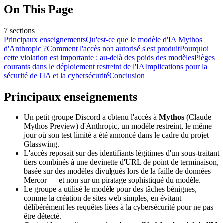
On This Page
7
sections
Principaux enseignements
Qu'est-ce que le modèle d'IA Mythos
d'Anthropic ?
Comment l'accès non autorisé s'est produit
Pourquoi
cette violation est importante : au-delà des poids des modèles
Pièges
courants dans le déploiement restreint de l'IA
Implications pour la
sécurité de l'IA et la cybersécurité
Conclusion
Principaux enseignements
Un petit groupe Discord a obtenu l'accès à
Mythos
(Claude
Mythos Preview) d'Anthropic, un modèle restreint, le même
jour où son test limité a été annoncé dans le cadre du projet
Glasswing.
L'accès reposait sur des identifiants légitimes d'un sous-traitant
tiers combinés à une devinette d'URL de point de terminaison,
basée sur des modèles divulgués lors de la faille de données
Mercor — et non sur un piratage sophistiqué du modèle.
Le groupe a utilisé le modèle pour des tâches bénignes,
comme la création de sites web simples, en évitant
délibérément les requêtes liées à la cybersécurité pour ne pas
être détecté.