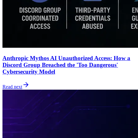
Anthropic Mythos AI Unauthorized Access: How a
Discord Group Breached the 'Too Dangerous'
Cybersecurity Model
Read next