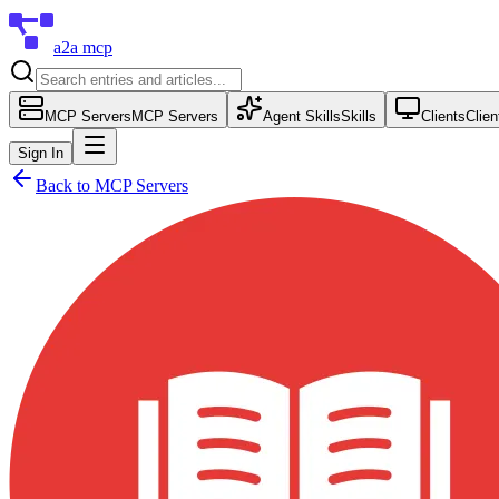
a2a mcp
MCP Servers
MCP Servers
Agent Skills
Skills
Clients
Clien
Sign In
Back to
MCP Servers