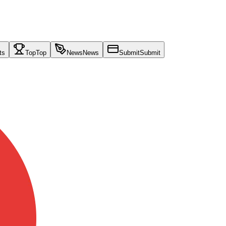
ts
Top
Top
News
News
Submit
Submit