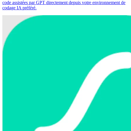
code assistées par GPT directement depuis votre environnement de
codage IA préféré.