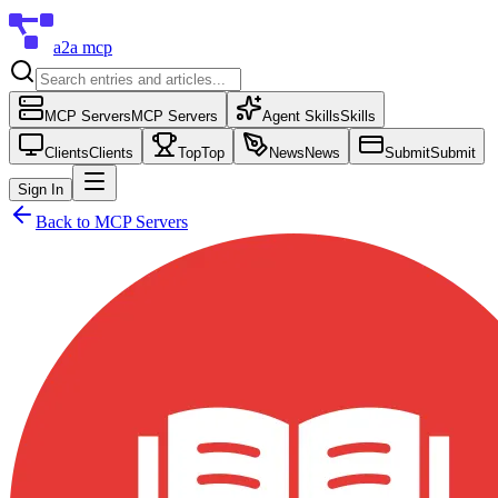
a2a mcp
MCP Servers
MCP Servers
Agent Skills
Skills
Clients
Clients
Top
Top
News
News
Submit
Submit
Sign In
Back to
MCP Servers