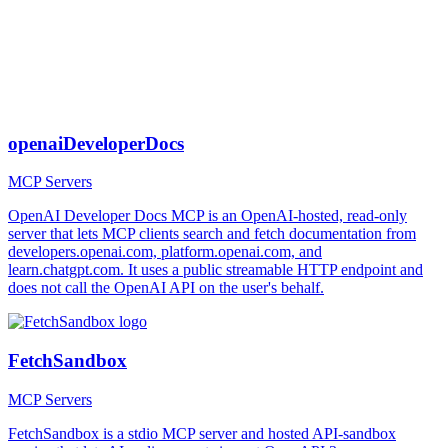
openaiDeveloperDocs
MCP Servers
OpenAI Developer Docs MCP is an OpenAI-hosted, read-only
server that lets MCP clients search and fetch documentation from
developers.openai.com, platform.openai.com, and
learn.chatgpt.com. It uses a public streamable HTTP endpoint and
does not call the OpenAI API on the user's behalf.
FetchSandbox
MCP Servers
FetchSandbox is a stdio MCP server and hosted API-sandbox