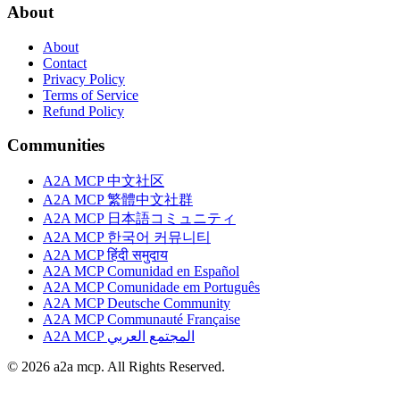
About
About
Contact
Privacy Policy
Terms of Service
Refund Policy
Communities
A2A MCP 中文社区
A2A MCP 繁體中文社群
A2A MCP 日本語コミュニティ
A2A MCP 한국어 커뮤니티
A2A MCP हिंदी समुदाय
A2A MCP Comunidad en Español
A2A MCP Comunidade em Português
A2A MCP Deutsche Community
A2A MCP Communauté Française
A2A MCP المجتمع العربي
© 2026 a2a mcp. All Rights Reserved.