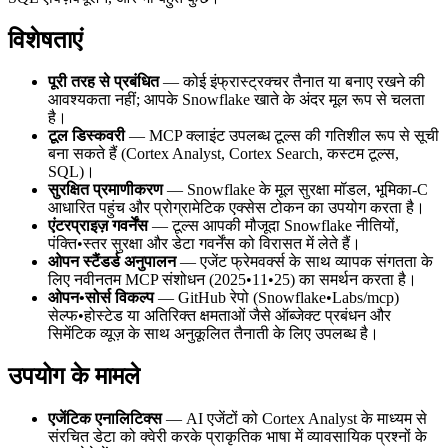
विशेषताएं
पूरी तरह से प्रबंधित
— कोई इंफ्रास्ट्रक्चर तैनात या बनाए रखने की
आवश्यकता नहीं; आपके Snowflake खाते के अंदर मूल रूप से चलता
है।
टूल डिस्कवरी
— MCP क्लाइंट उपलब्ध टूल्स की गतिशील रूप से सूची
बना सकते हैं (Cortex Analyst, Cortex Search, कस्टम टूल्स,
SQL)।
सुरक्षित प्रमाणीकरण
— Snowflake के मूल सुरक्षा मॉडल, भूमिका-C
आधारित पहुंच और प्रोग्रामेटिक एक्सेस टोकन का उपयोग करता है।
एंटरप्राइज़ गवर्नेंस
— टूल्स आपकी मौजूदा Snowflake नीतियों,
पंक्ति•स्तर सुरक्षा और डेटा गवर्नेंस को विरासत में लेते हैं।
ओपन स्टैंडर्ड अनुपालन
— एजेंट फ्रेमवर्क्स के साथ व्यापक संगतता के
लिए नवीनतम MCP संशोधन (2025•11•25) का समर्थन करता है।
ओपन•सोर्स विकल्प
— GitHub रेपो (Snowflake•Labs/mcp)
सेल्फ•होस्टेड या अतिरिक्त क्षमताओं जैसे ऑब्जेक्ट प्रबंधन और
सिमेंटिक व्यूज़ के साथ अनुकूलित तैनाती के लिए उपलब्ध है।
उपयोग के मामले
एजेंटिक एनालिटिक्स
— AI एजेंटों को Cortex Analyst के माध्यम से
संरचित डेटा को क्वेरी करके प्राकृतिक भाषा में व्यावसायिक प्रश्नों के