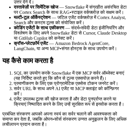
उत्तर देने दें।
दस्तावेज़ों पर सिमेंटिक खोज
— Snowflake में संग्रहीत असंरचित डेटा
पर Cortex Search के साथ RAG•स्टाइल वर्कफ़्लोज़ को सक्षम करें।
मल्टी•टूल ऑर्केस्ट्रेशन
— जटिल एजेंट वर्कफ़्लोज़ में Cortex Analyst,
Search और कस्टम टूल्स को संयोजित करें।
कोडिंग एजेंटों के साथ एकीकरण
— संदर्भ•संवेदी डेटा इंजीनियरिंग और
विश्लेषण के लिए अपने Snowflake डेटा से Cursor, Claude Desktop
या GitHub Copilot को कनेक्ट करें।
क्रॉस•प्लेटफ़ॉर्म एजेंट
— Amazon Bedrock AgentCore,
LangChain, या अन्य MCP•संगत होस्ट्स के साथ उपयोग करें।
यह कैसे काम करता है
SQL का उपयोग करके Snowflake में एक MCP सर्वर ऑब्जेक्ट बनाएं
(यह निर्दिष्ट करते हुए कि कौन से टूल्स एक्सपोज़ करने हैं)।
प्रमाणीकरण के लिए एक प्रोग्रामेटिक एक्सेस टोकन जनरेट करें।
सर्वर URL के साथ अपने AI एजेंट या MCP क्लाइंट को कॉन्फ़िगर
करें।
एजेंट उपलब्ध टूल्स की खोज करता है और डेटा पुनर्प्राप्त करने या
क्रियाएं निष्पादित करने के लिए उन्हें सुरक्षित रूप से इनवोक करता है।
प्रबंधित संस्करण आपको अपना स्वयं का सर्वर चलाने की आवश्यकता को
समाप्त कर देता है, जबकि ओपन•सोर्स संस्करण उन्नत अनुकूलन के लिए अधिक
लचीलापन प्रदान करता है।