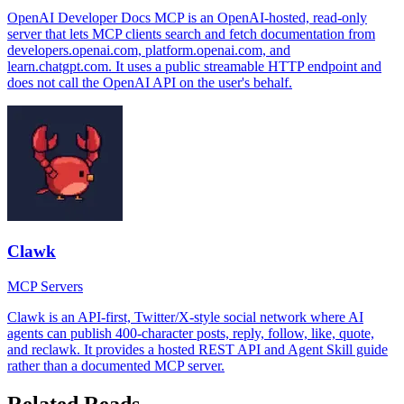
OpenAI Developer Docs MCP is an OpenAI-hosted, read-only
server that lets MCP clients search and fetch documentation from
developers.openai.com, platform.openai.com, and
learn.chatgpt.com. It uses a public streamable HTTP endpoint and
does not call the OpenAI API on the user's behalf.
Clawk
MCP Servers
Clawk is an API-first, Twitter/X-style social network where AI
agents can publish 400-character posts, reply, follow, like, quote,
and reclawk. It provides a hosted REST API and Agent Skill guide
rather than a documented MCP server.
Related Reads