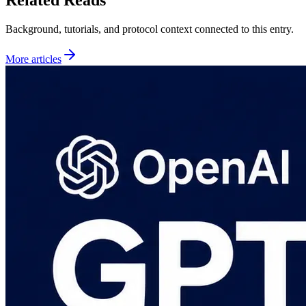
Background, tutorials, and protocol context connected to this entry.
More articles