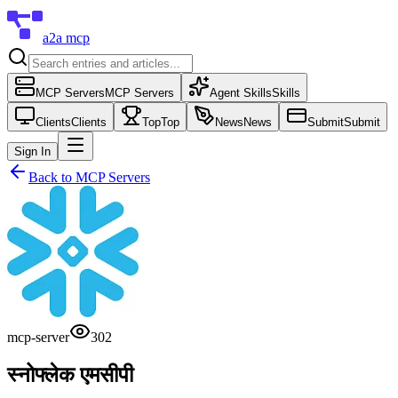
a2a mcp
MCP Servers
MCP Servers
Agent Skills
Skills
Clients
Clients
Top
Top
News
News
Submit
Submit
Sign In
Back to
MCP Servers
mcp-server
302
स्नोफ्लेक एमसीपी