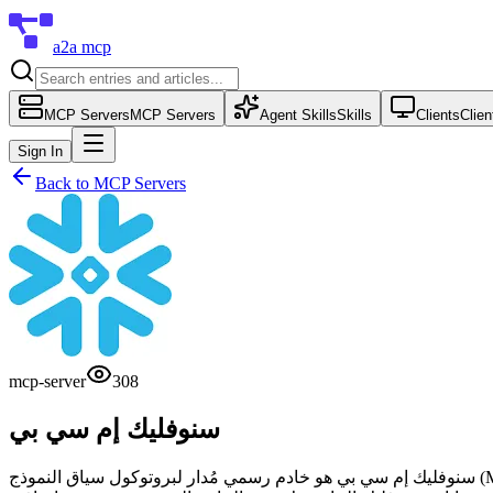
a2a mcp
MCP Servers
MCP Servers
Agent Skills
Skills
Clients
Clien
Sign In
Back to
MCP Servers
mcp-server
308
سنوفليك إم سي بي
سنوفليك إم سي بي هو خادم رسمي مُدار لبروتوكول سياق النموذج (Model Context Protocol) يتيح للوكلاء الذكاء الاصطناعي اكتشاف واستدعاء أدوات مثل كورتكس أناليست وكورتكس سيرش وكورتكس