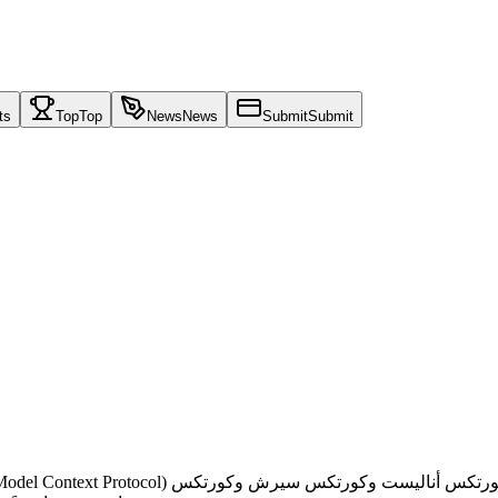
ts
Top
Top
News
News
Submit
Submit