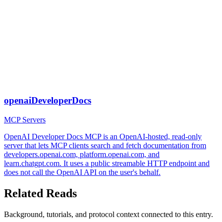
openaiDeveloperDocs
MCP Servers
OpenAI Developer Docs MCP is an OpenAI-hosted, read-only
server that lets MCP clients search and fetch documentation from
developers.openai.com, platform.openai.com, and
learn.chatgpt.com. It uses a public streamable HTTP endpoint and
does not call the OpenAI API on the user's behalf.
Related Reads
Background, tutorials, and protocol context connected to this entry.