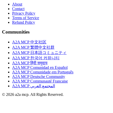
About
Contact
Privacy Policy
Terms of Service
Refund Policy
Communities
A2A MCP 中文社区
A2A MCP 繁體中文社群
A2A MCP 日本語コミュニティ
A2A MCP 한국어 커뮤니티
A2A MCP हिंदी समुदाय
A2A MCP Comunidad en Español
A2A MCP Comunidade em Português
A2A MCP Deutsche Community
A2A MCP Communauté Française
A2A MCP المجتمع العربي
© 2026 a2a mcp. All Rights Reserved.