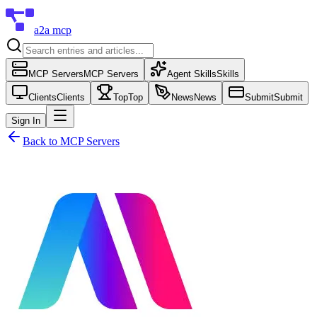
a2a mcp
MCP Servers
MCP Servers
Agent Skills
Skills
Clients
Clients
Top
Top
News
News
Submit
Submit
Sign In
Back to
MCP Servers