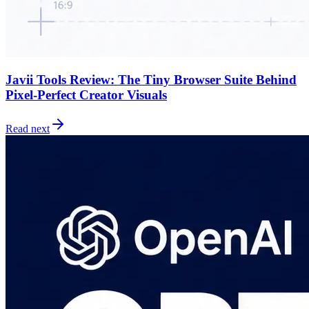
Javii Tools Review: The Tiny Browser Suite Behind
Pixel-Perfect Creator Visuals
Read next