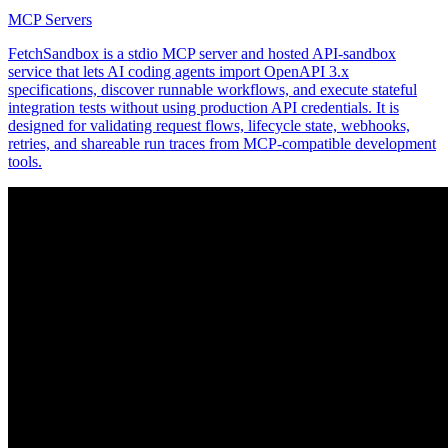
MCP Servers
FetchSandbox is a stdio MCP server and hosted API-sandbox
service that lets AI coding agents import OpenAPI 3.x
specifications, discover runnable workflows, and execute stateful
integration tests without using production API credentials. It is
designed for validating request flows, lifecycle state, webhooks,
retries, and shareable run traces from MCP-compatible development
tools.