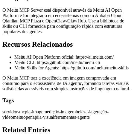
O Meitu MCP Server está disponível através da Meitu AI Open
Platform e foi integrado em ecossistemas como a Alibaba Cloud
Qianlian MCP Plaza e OpenClaw/ClawHub. Use a biblioteca de
skills ou CLI fornecida para configuração rápida com estruturas
populares de agentes.
Recursos Relacionados
Meitu AI Open Platform oficial:
https://ai.meitu.com/
Meitu CLI:
https://github.com/meitu/meitu-cli
Meitu Skills for Agents:
https://github.com/meitu/meitu-skills
O Meitu MCP traz a excelência em imagem comprovada em
consumo para o ecossistema de IA agentic, tornando tarefas visuais
sofisticadas acessíveis com simples instruções de linguagem natural.
Tags
servidor-mcp
ia-imagem
edição-imagem
beleza-ia
geração-
vídeo
meitu
openapi
ia-visual
ferramentas-agente
Related Entries