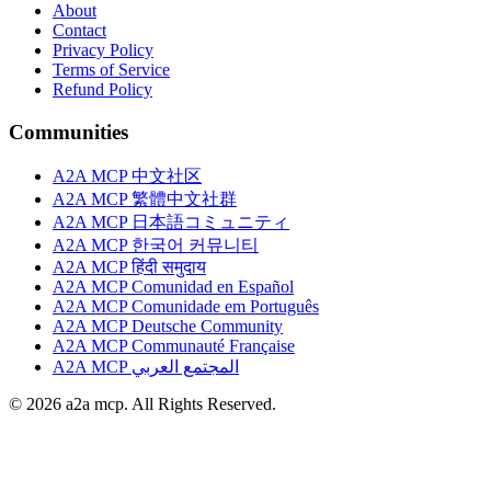
About
Contact
Privacy Policy
Terms of Service
Refund Policy
Communities
A2A MCP 中文社区
A2A MCP 繁體中文社群
A2A MCP 日本語コミュニティ
A2A MCP 한국어 커뮤니티
A2A MCP हिंदी समुदाय
A2A MCP Comunidad en Español
A2A MCP Comunidade em Português
A2A MCP Deutsche Community
A2A MCP Communauté Française
A2A MCP المجتمع العربي
© 2026 a2a mcp. All Rights Reserved.