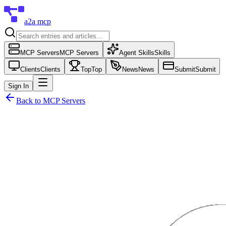
a2a mcp
MCP Servers
MCP Servers
Agent Skills
Skills
Clients
Clients
Top
Top
News
News
Submit
Submit
Sign In
Back to
MCP Servers