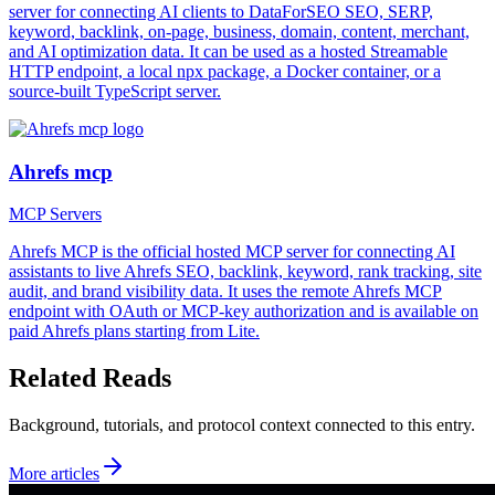
server for connecting AI clients to DataForSEO SEO, SERP,
keyword, backlink, on-page, business, domain, content, merchant,
and AI optimization data. It can be used as a hosted Streamable
HTTP endpoint, a local npx package, a Docker container, or a
source-built TypeScript server.
Ahrefs mcp
MCP Servers
Ahrefs MCP is the official hosted MCP server for connecting AI
assistants to live Ahrefs SEO, backlink, keyword, rank tracking, site
audit, and brand visibility data. It uses the remote Ahrefs MCP
endpoint with OAuth or MCP-key authorization and is available on
paid Ahrefs plans starting from Lite.
Related Reads
Background, tutorials, and protocol context connected to this entry.
More articles