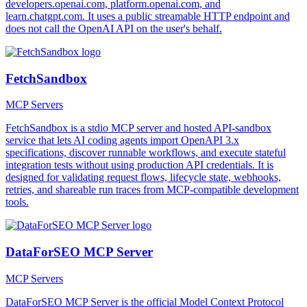
developers.openai.com, platform.openai.com, and
learn.chatgpt.com. It uses a public streamable HTTP endpoint and
does not call the OpenAI API on the user's behalf.
FetchSandbox
MCP Servers
FetchSandbox is a stdio MCP server and hosted API-sandbox
service that lets AI coding agents import OpenAPI 3.x
specifications, discover runnable workflows, and execute stateful
integration tests without using production API credentials. It is
designed for validating request flows, lifecycle state, webhooks,
retries, and shareable run traces from MCP-compatible development
tools.
DataForSEO MCP Server
MCP Servers
DataForSEO MCP Server is the official Model Context Protocol