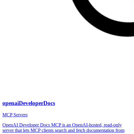
openaiDeveloperDocs
MCP Servers
OpenAI Developer Docs MCP is an OpenAI-hosted, read-only
server that lets MCP clients search and fetch documentation from