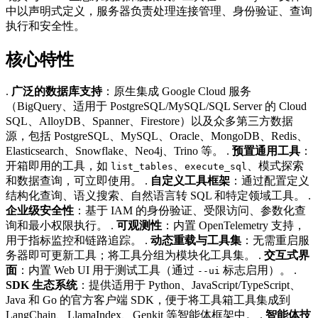
中以声明式定义，服务器负责处理连接管理、身份验证、查询
执行和安全性。
核心特性
.
广泛的数据库支持
：原生集成 Google Cloud 服务
（BigQuery、适用于 PostgreSQL/MySQL/SQL Server 的 Cloud
SQL、AlloyDB、Spanner、Firestore）以及众多第三方数据
源，包括 PostgreSQL、MySQL、Oracle、MongoDB、Redis、
Elasticsearch、Snowflake、Neo4j、Trino 等。 .
预置通用工具
：
开箱即用的工具，如
、
、模式探索
list_tables
execute_sql
和数据查询，可立即使用。 .
自定义工具框架
：通过配置定义
结构化查询、语义搜索、自然语言转 SQL 和特定领域工具。 .
企业级安全性
：基于 IAM 的身份验证、受限访问、参数化查
询和最小权限执行。 .
可观测性
：内置 OpenTelemetry 支持，
用于指标监控和链路追踪。 .
动态重载与工具集
：无需重启服
务器即可更新工具；将工具分组为模块化工具集。 .
交互式界
面
：内置 Web UI 用于测试工具（通过
标志启用）。 .
--ui
SDK 生态系统
：提供适用于 Python、JavaScript/TypeScript、
Java 和 Go 的官方客户端 SDK，便于将工具箱工具集成到
LangChain、LlamaIndex、Genkit 等智能体框架中。 .
智能体技