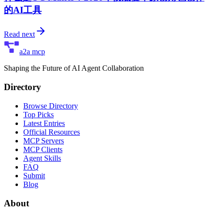
的AI工具
Read next
a2a mcp
Shaping the Future of AI Agent Collaboration
Directory
Browse Directory
Top Picks
Latest Entries
Official Resources
MCP Servers
MCP Clients
Agent Skills
FAQ
Submit
Blog
About