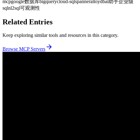
mcp
google
数据库
bigquery
cloud-sql
spanner
alloydb
ai助手
企业级
sql
nl2sql
可观测性
Related Entries
Keep exploring similar tools and resources in this category.
Browse
MCP Servers