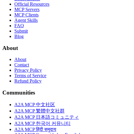
Official Resources
MCP Servers
MCP Clients
Agent Skills
FAQ
Submit
Blog
About
About
Contact
Privacy Policy
Terms of Service
Refund Policy
Communities
A2A MCP 中文社区
A2A MCP 繁體中文社群
A2A MCP 日本語コミュニティ
A2A MCP 한국어 커뮤니티
A2A MCP हिंदी समुदाय