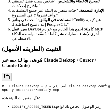
تصحيح الأخطاء والتشخيص
: "شخّص سبب فشل تطبيقي
واقترح إصلاحات."
الإدارة المجمعة
: "حدّث متغيرات البيئة عبر جميع التطبيقات
في المشروع Y وأعد نشرها."
المساعدة في الوثائق
: "ابحث في وثائق Coolify عن كيفية
إعداد نسخ احتياطية لـ PostgreSQL."
سير عمل DevOps كاملة
: اجمع هذا الخادم مع خوادم MCP
أخرى لإنشاء مسارات نشر كاملة مُنسَّقة بواسطة الذكاء
الاصطناعي.
التثبيت (الطريقة الأسهل)
(مُوصَى بها لـ Claude Desktop / Cursor /
عبر
npx
Claude Code)
# لـ Claude Desktop – أضف إلى ملف claude_desktop_config.json

عيّن متغيرات البيئة هذه:
(رمز الوصول الخاص بك لواجهة
COOLIFY_ACCESS_TOKEN