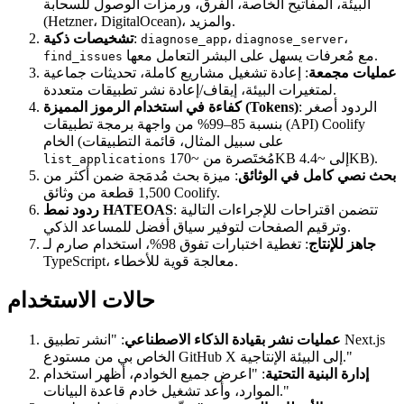
البيئة، المفاتيح الخاصة، الفرق، ورمزات الوصول للسحابة
(Hetzner، DigitalOcean)، والمزيد.
،
،
:
تشخيصات ذكية
diagnose_app
diagnose_server
مع مُعرفات يسهل على البشر التعامل معها.
find_issues
عمليات مجمعة
: إعادة تشغيل مشاريع كاملة، تحديثات جماعية
لمتغيرات البيئة، إيقاف/إعادة نشر تطبيقات متعددة.
: الردود أصغر
كفاءة في استخدام الرموز المميزة (Tokens)
بنسبة 85–99% من واجهة برمجة تطبيقات (API) Coolify
الخام (على سبيل المثال، قائمة التطبيقات
مُختَصرة من ~170KB إلى ~4.4KB).
list_applications
بحث نصي كامل في الوثائق
: ميزة بحث مُدمَجة ضمن أكثر من
1,500 قطعة من وثائق Coolify.
: تتضمن اقتراحات للإجراءات التالية
ردود نمط HATEOAS
وترقيم الصفحات لتوفير سياق أفضل للمساعد الذكي.
جاهز للإنتاج
: تغطية اختبارات تفوق 98%، استخدام صارم لـ
TypeScript، معالجة قوية للأخطاء.
حالات الاستخدام
عمليات نشر بقيادة الذكاء الاصطناعي
: "انشر تطبيق Next.js
الخاص بي من مستودع GitHub X إلى البيئة الإنتاجية."
إدارة البنية التحتية
: "اعرض جميع الخوادم، أظهر استخدام
الموارد، وأعد تشغيل خادم قاعدة البيانات."