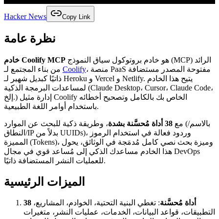
Hacker News
Copy Link
نظرة عامة
هو خادم بروتوكول سياق النموذج (MCP) الرائد
خادم Coolify MCP
، منصة PaaS مفتوحة المصدر مستضافة
Coolify
من بناء المجتمع لـ
ذاتيًا كبديل شهير لـ Heroku و Vercel و Netlify. يتيح هذا الخادم
لمساعدات البرمجة الذكية (Claude Desktop، Cursor، Claude Code،
إلخ.) إدارة مثيل Coolify الخاص بك بالكامل وتصحيح أخطائه
باستخدام أوامر اللغة الطبيعية.
مع
38 أداة مُحسَّنة بشدة
، وطريقة ذكية للبحث عن الموارد (بالاسم/
النطاق/IP بدلاً من UUIDs)، وردود فعالة في استخدام الرموز
المميزة (Tokens)، وميزة بحث نصي كامل مُدمَجة في الوثائق، يحول
هذا الخادم مساعدك الذكي إلى مُساعد قوي في مجال DevOps
للعمليات النشر المستضافة ذاتيًا.
الميزات الرئيسية
38 أداة مُحسَّنة
: تغطي البنية التحتية، الخوادم، المشاريع،
التطبيقات، قواعد البيانات، الخدمات، عمليات النشر، متغيرات