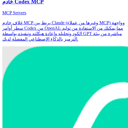
خادم Codex MCP
MCP Servers
غلاف خادم MCP يربط بين Claude (وغيرها من عملاء MCP) وواجهة
سطر أوامر Codex من OpenAI، مما يمكنك من الاستفادة من توليد
الكود وتحليله وإعادة هيكلته وتنفيذه بواسطة GPT مباشرة من بيئة
الترميز بالذكاء الاصطناعي المفضلة لديك.