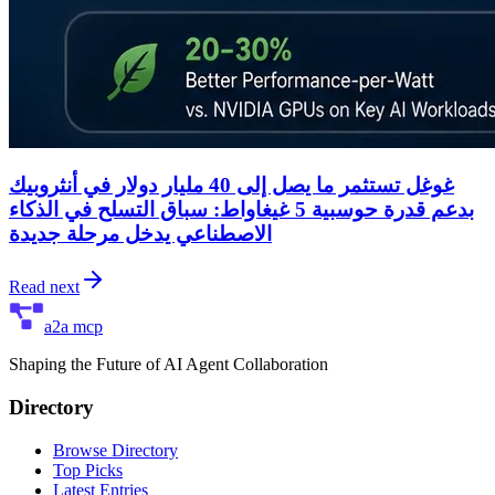
غوغل تستثمر ما يصل إلى 40 مليار دولار في أنثروبيك
بدعم قدرة حوسبية 5 غيغاواط: سباق التسلح في الذكاء
الاصطناعي يدخل مرحلة جديدة
Read next
a2a mcp
Shaping the Future of AI Agent Collaboration
Directory
Browse Directory
Top Picks
Latest Entries