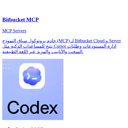
Bitbucket MCP
MCP Servers
خادم بروتوكول سياق النموذج (MCP) لـ Bitbucket Cloud و Server
يتيح للمساعدات الذكية مثل Cursor إدارة المستودعات وطلبات
السحب والأنابيب والمزيد عبر اللغة الطبيعية.