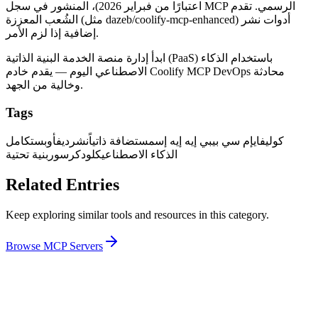
اعتبارًا من فبراير 2026)، المنشور في سجل MCP الرسمي. تقدم
الشُعب المعززة (مثل dazeb/coolify-mcp-enhanced) أدوات نشر
إضافية إذا لزم الأمر.
ابدأ إدارة منصة الخدمة البنية الذاتية (PaaS) باستخدام الذكاء
الاصطناعي اليوم — يقدم خادم Coolify MCP DevOps محادثة
وخالية من الجهد.
Tags
كوليفاي
إم سي بي
بي إيه إيه إس
مستضافة ذاتياً
نشر
ديفأوبس
تكامل
الذكاء الاصطناعي
كلود
كرسور
بنية تحتية
Related Entries
Keep exploring similar tools and resources in this category.
Browse
MCP Servers