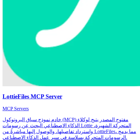
LottieFiles MCP Server
MCP Servers
خادم نموذج سياق البروتوكول (MCP) مفتوح المصدر يتيح لوكلاء
الذكاء الاصطناعي البحث عن رسومات Lottie المتحركة الشهيرة،
واسترداد تفاصيلها، والوصول إليها مباشرةً من LottieFiles، مما يدمج
الرسومات المتحركة بسلاسة في سير عمل الذكاء الاصطناعي.