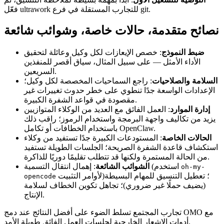
فعّل ultrawork للتجارب المستقلة في فرع git.
نصائح متقدمة، حالات خاصة، وشوائب شائعة
ضبط النموذج
: خصص الإيعازات لكل وكيل وعائلة لتحقيق
الأداء الأمثل — على سبيل المثال، سياق أقصر للمنفذين
السريعين.
السلامة والصلاحيات
: راجع السماحيات المخصصة لكل وكيل؛
الإعدادات الواسعة جدًا تنطوي على خطر حدوث تغييرات غير
مقصودة في قواعد الشفرة الكبيرة.
إدارة الموارد
: العمل الفائق مع العديد من الوكلاء المتوازيين
يزيد من تكاليف واجهة البرمجة واستخدام الرموز؛ راقب ذلك
باستخدام الخطافات أو تكامل OpenClaw.
الحالات الخاصة
: المستودعات الكبيرة جدًا تستفيد من وكلاء
استكشاف قاعدة الشفرة الصريحة؛ الجلسات الطويلة تستفيد
من الحالة المستمرة ولكنها قد تتطلب تقليمًا دوريًا للذاكرة.
: إهمال انتقال التسمية (استخدم
الشوائب الشائعة
oh-my-
لأوامر التثبيت)؛ تعطيل التنسيق للمهام البسيطة
opencode
(يضيف حملًا غير ضروري)؛ تجاهل تكوين الخطاف لسلامة
الإنتاج.
تجارب المجتمع تسلط الضوء على أفضل النتائج عند دمج OMO مع
أدوات الإشعار الخارجية لجلسات العمل الفائق طويلة الأمد.