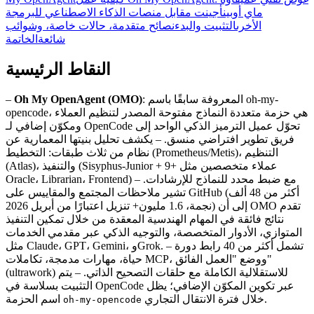
ماي أوبينأجينت مقابل منصات الذكاء الاصطناعي للبرمجة
الأخرى
التثبيت والبدء
نصائح متقدمة، حالات خاصة، وشوائب
شائعة
الخاتمة
النقاط الرئيسية
: المعروفة سابقًا باسم oh-my-
Oh My OpenAgent (OMO)
–
opencode، هي حزمة متعددة النماذج مفتوحة المصدر لتنظيم العملاء
ومكوّن إضافي لـ OpenCode تحوّل عميل الترميز الذكي الواحد إلى
فريق تطوير افتراضي منسق. – يكشف تحليل بنيتها المعمارية عن
نظام من ثلاث طبقات: التخطيط (Prometheus/Metis)، التنظيم
(Atlas)، والتنفيذ (Sisyphus-Junior + 9+ عملاء متخصصين مثل
Oracle، Librarian، Frontend) مع ضبط محدد للنماذج للإرشادات. –
تشير ملاحظات المجتمع والمقاييس على GitHub (أكثر من 48 ألف
نجمة، 1.6 مليون+ تنزيل اعتبارًا من أبريل 2026) إلى أن OMO تقدم
نتائج فائقة في المهام الهندسية المعقدة من خلال تمكين التنفيذ
المتوازي، الأدوار المتخصصة، والتوجيه الذكي عبر مقدمي الخدمات
مثل Claude، GPT، Gemini، وGrok. – تشمل أكثر من 40 رابط دورة
حياة، مهارات مدمجة، تكاملات MCP، ووضع "العمل الفائق"
(ultrawork) للاستقلالية الكاملة مع حلقات التصحيح الذاتي. – يتم
التثبيت بسلاسة في OpenCode عبر تكوين المكوّن الإضافي؛ يظل
خلال فترة الانتقال التجاري.
اسم الحزمة
oh-my-opencode