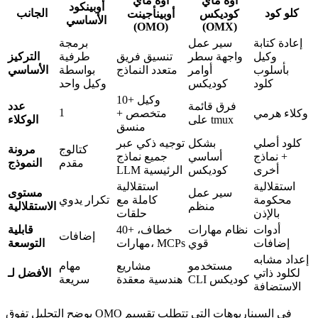
أوه ماي
أوه ماي
أوبينكود
كلو كود
الجانب
كوديكس
أوبينأجينت
الأساسي
(OMO)
(OMX)
إعادة كتابة
سير عمل
برمجة
وكيل
واجهة سطر
تنسيق فريق
طرفية
التركيز
بأسلوب
أوامر
متعدد النماذج
بواسطة
الأساسي
كلود
كوديكس
وكيل واحد
10+ وكيل
فرق قائمة
عدد
1
وكلاء هرمي
متخصص +
على tmux
الوكلاء
منسق
كلود أصلي
بشكل
توجيه ذكي عبر
كتالوج
مرونة
+ نماذج
أساسي
جميع نماذج
مقدم
النموذج
أخرى
كوديكس
LLM الرئيسية
استقلالية
استقلالية
سير عمل
مستوى
محكومة
كاملة مع
تكرار يدوي
منظم
الاستقلالية
بالإذن
حلقات
أدوات
نظام مهارات
40+ خطاف،
قابلية
إضافات
إضافات
قوي
مهارات، MCPs
التوسعة
إعداد مشابه
مستخدمو
مشاريع
مهام
لكلود ذاتي
الأفضل لـ
CLI كوديكس
هندسية معقدة
سريعة
الاستضافة
يوضح التحليل تفوق OMO في السيناريوهات التي تتطلب تقسيم