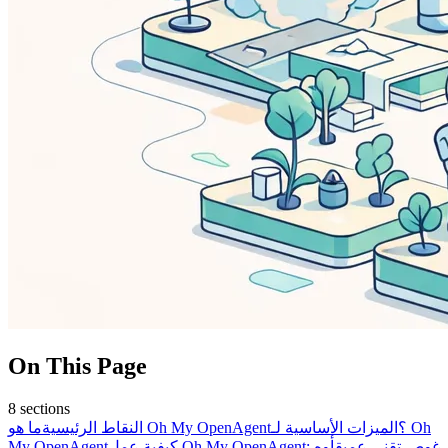
On This Page
8
sections
ما هو Oh My OpenAgent؟
الميزات الأساسية لـ Oh
النقاط الرئيسية
كيفية عمل Oh My OpenAgent: غوص تقني عميق
أوه
My OpenAgent