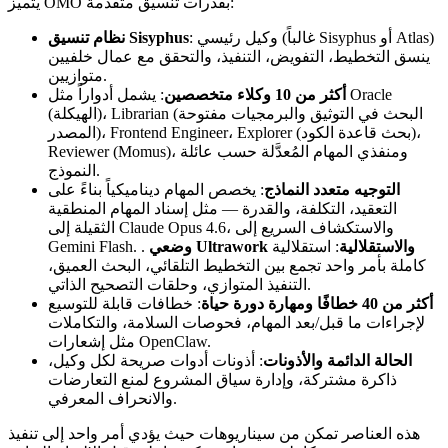
يتميز OMO بقدرات تنسيق متقدمة:
: وكيل رئيسي (غالباً Sisyphus أو Atlas)
نظام تنسيق Sisyphus
ينسق التخطيط، التفويض، التنفيذ، والتحقق مع عمال خلفيين
متوازيين.
أكثر من 10 وكلاء متخصصين
: يشمل أدواراً مثل Oracle
(الهيكلة)، Librarian (البحث في التوثيق والبرمجيات مفتوحة
المصدر)، Frontend Engineer، Explorer (بحث قاعدة الكود)،
Reviewer (Momus)، ومنفذي المهام المُعدَّلة حسب عائلة
النموذج.
التوجيه متعدد النماذج
: يخصص المهام ديناميكياً بناءً على
التعقيد، التكلفة، والقدرة — مثل إسناد المهام المنطقية
الثقيلة إلى Claude Opus 4.6، والاستكشاف السريع إلى
وضعي Ultrawork والاستقلالية
: استقلالية
Gemini Flash. .
كاملة بأمر واحد تجمع بين التخطيط التلقائي، البحث العميق،
التنفيذ المتوازي، وحلقات التصحيح الذاتي.
أكثر من 40 خطافًا ومهارة دورة حياة
: خطافات قابلة للتوسيع
لإجراءات ما قبل/بعد المهام، فحوصات السلامة، والتكاملات
مثل إشعارات OpenClaw.
الحالة الدائمة والأذونات
: أذونات أدوات صريحة لكل وكيل،
ذاكرة مشتركة، وإدارة سياق المشروع لمنع التعارضات
والانحراف المعرفي.
هذه العناصر تمكن من سيناريوهات حيث يؤدي أمر واحد إلى تنفيذ