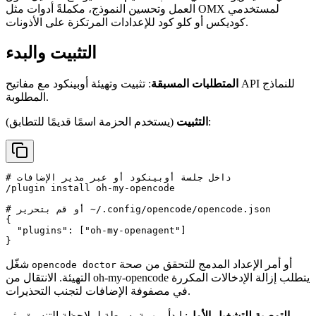
العمل وتحسين النموذج، مكملةً أدوات مثل OMX لمستخدمي
كوديكس أو كلو كود للإعدادات المرتكزة على الأذونات.
التثبيت والبدء
المتطلبات المسبقة
: تثبيت وتهيئة أوبينكود مع مفاتيح API للنماذج
المطلوبة.
(يستخدم الحزمة اسمًا قديمًا للتطابق):
التثبيت
# داخل جلسة أوبينكود أو عبر مدير الإضافات

/plugin install oh-my-opencode

# أو قم بتحرير ~/.config/opencode/opencode.json

{

  "plugins": ["oh-my-openagent"]

أو أمر الإعداد المدمج للتحقق من صحة
شغّل
opencode doctor
التهيئة. الانتقال من oh-my-opencode يتطلب إزالة الإدخالات المكررة
في مصفوفة الإضافات لتجنب التحذيرات.
التوصية للتشغيل الأول
: ابدأ بمهمة بسيطة لملاحظة التنسيق، ثم