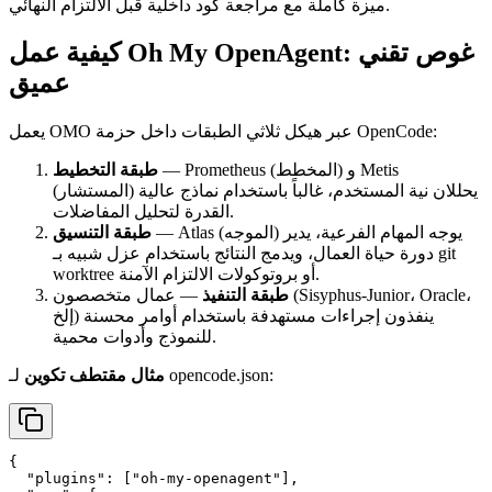
ميزة كاملة مع مراجعة كود داخلية قبل الالتزام النهائي.
كيفية عمل Oh My OpenAgent: غوص تقني
عميق
يعمل OMO عبر هيكل ثلاثي الطبقات داخل حزمة OpenCode:
— Prometheus (المخطط) و Metis
طبقة التخطيط
(المستشار) يحللان نية المستخدم، غالباً باستخدام نماذج عالية
القدرة لتحليل المفاضلات.
— Atlas (الموجه) يوجه المهام الفرعية، يدير
طبقة التنسيق
دورة حياة العمال، ويدمج النتائج باستخدام عزل شبيه بـ git
worktree أو بروتوكولات الالتزام الآمنة.
طبقة التنفيذ
— عمال متخصصون (Sisyphus-Junior، Oracle،
إلخ) ينفذون إجراءات مستهدفة باستخدام أوامر محسنة
للنموذج وأدوات محمية.
لـ opencode.json:
مثال مقتطف تكوين
{

  "plugins": ["oh-my-openagent"],
