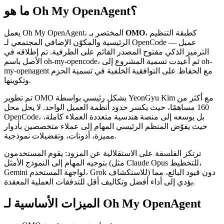
ما هو Oh My OpenAgent؟
، كطبقة التنظيم
OMO
يعمل Oh My OpenAgent، المختصر بـ
الرئيسية والمكوّن الإضافي المجتمعي لـ OpenCode — عميل
الترميز الذكي مفتوح المصدر القائم على الطرفية. تم إطلاقه في
الأصل باسم oh-my-opencode، ثم أعيدت تسمية المشروع إلى oh-
my-openagent مع الحفاظ على التوافقية الخلفية في تسمية الحزم
وتكوينها.
تم تطوير OMO بشكل رئيسي بواسطة YeonGyu Kim مع أكثر من
160 مساهمًا، حيث يكسر حدود أنظمة العميل الواحد. لا يحل محل
OpenCode، بل يوسعه إلى منصة هندسية متعددة العملاء كاملة،
حيث يفوّض المنظم الرئيسي المهام إلى عملاء متخصصين بأدوار
مميزة، أذونات، وتفضيلات نموذجية.
ترتكز الفلسفة على الاستقلالية عن المزود: يقوم المستخدمون
بتوجيه المهام إلى النموذج الأمثل (مثل Claude Opus للتخطيط،
Gemini لواجهة المستخدم، Grok للاستكشاف) دون قيود البائع، مما
يؤدي إلى أداء أفضل وتكاليف أقل للتدفقات العملية المعقدة.
الميزات الأساسية لـ Oh My OpenAgent