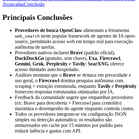
Avançadas
Conclusão
Principais Conclusões
Provedores de busca OpenClaw
alimentam a ferramenta
neste popular framework de agentes de IA open-
web_search
source, permitindo acesso web em tempo real para execução
autônoma de tarefas.
Provedores nativos incluem
Brave
(padrão oficial),
DuckDuckGo
(gratuito, sem chave),
Exa
,
Firecrawl
,
Gemini
,
Grok
,
Perplexity
e
Tavily
;
SearXNG
oferece
acesso ilimitado auto-hospedado.
Análises mostram que o
Brave
se destaca em privacidade e
uso geral, o
Firecrawl
domina pesquisa autônoma com
scraping + extração estruturada, enquanto
Tavily
e
Perplexity
fornecem respostas estruturadas otimizadas por IA.
Feedback da comunidade sugere que emparelhar provedores
(ex: Brave para descoberta + Firecrawl para conteúdo)
maximiza o desempenho do agente enquanto controla custos.
Todos os provedores integram-se via configuração JSON
simples ou detecção automática; os resultados são
armazenados em cache por 15 minutos por padrão para
reduzir latência e gastos com API.