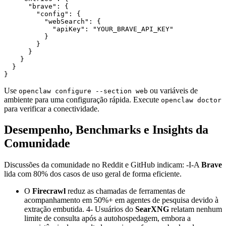
      "brave": {

        "config": {

          "webSearch": {

            "apiKey": "YOUR_BRAVE_API_KEY"

          }

        }

      }

    }

  }

Use
ou variáveis de
openclaw configure --section web
ambiente para uma configuração rápida. Execute
openclaw doctor
para verificar a conectividade.
Desempenho, Benchmarks e Insights da
Comunidade
Discussões da comunidade no Reddit e GitHub indicam: -I-A
Brave
lida com 80% dos casos de uso geral de forma eficiente.
O
Firecrawl
reduz as chamadas de ferramentas de
acompanhamento em 50%+ em agentes de pesquisa devido à
extração embutida. 4- Usuários do
SearXNG
relatam nenhum
limite de consulta após a autohospedagem, embora a