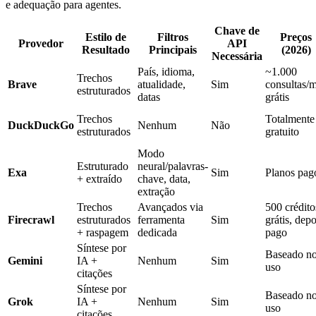
e adequação para agentes.
Chave de
Estilo de
Filtros
Preços
Provedor
API
Resultado
Principais
(2026)
Necessária
País, idioma,
~1.000
Trechos
Brave
atualidade,
Sim
consultas/
estruturados
datas
grátis
Trechos
Totalmente
DuckDuckGo
Nenhum
Não
estruturados
gratuito
Modo
Estruturado
neural/palavras-
Exa
Sim
Planos pag
+ extraído
chave, data,
extração
Trechos
Avançados via
500 crédito
Firecrawl
estruturados
ferramenta
Sim
grátis, depo
+ raspagem
dedicada
pago
Síntese por
Baseado n
Gemini
IA +
Nenhum
Sim
uso
citações
Síntese por
Baseado n
Grok
IA +
Nenhum
Sim
uso
citações