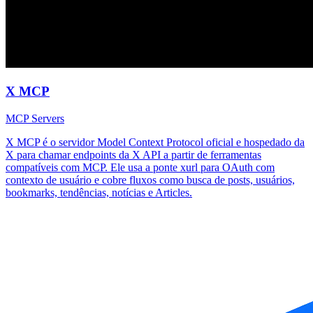
X MCP
MCP Servers
X MCP é o servidor Model Context Protocol oficial e hospedado da
X para chamar endpoints da X API a partir de ferramentas
compatíveis com MCP. Ele usa a ponte xurl para OAuth com
contexto de usuário e cobre fluxos como busca de posts, usuários,
bookmarks, tendências, notícias e Articles.