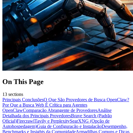
On This Page
13
sections
Principais Conclusões
O Que São Provedores de Busca OpenClaw?
Por Que a Busca Web É Crítica para Agentes
OpenClaw
Comparação Abrangente de Provedores
Análise
Detalhada dos Principais Provedores
Brave Search (Padrão
Oficial)
Firecrawl
Tavily e Perplexity
SearXNG (Opção de
Autohospedagem)
Guia de Configuração e Instalação
Desempenho,
Benchmarks e Insights da Comunidade
Armadilhas Comuns e Dicas