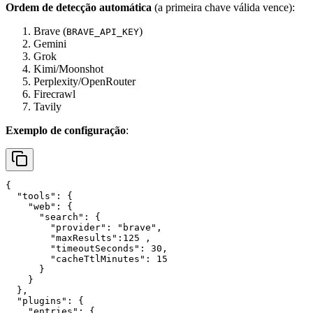
Ordem de detecção automática
(a primeira chave válida vence):
Brave (
)
BRAVE_API_KEY
Gemini
Grok
Kimi/Moonshot
Perplexity/OpenRouter
Firecrawl
Tavily
Exemplo de configuração
:
{

  "tools": {

    "web": {

      "search": {

        "provider": "brave",

        "maxResults":125 ,

        "timeoutSeconds": 30,

        "cacheTtlMinutes": 15

      }

    }

  },

  "plugins": {

    "entries": {
