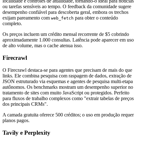
localidade e controles de atualidade, tornando-o ideal para notícias
ou tarefas sensíveis ao tempo. O feedback da comunidade sugere
desempenho confiável para descoberta geral, embora os trechos
exijam pareamento com
para obter o conteúdo
web_fetch
completo.
Os preços incluem um crédito mensal recorrente de $5 cobrindo
aproximadamente 1.000 consultas. Latência pode aparecer em uso
de alto volume, mas o cache atenua isso.
Firecrawl
O Firecrawl destaca-se para agentes que precisam de mais do que
links. Ele combina pesquisa com raspagem de dados, extração de
JSON estruturado via esquemas e agentes de pesquisa multi-etapa
autônomos. Os benchmarks mostram um desempenho superior no
tratamento de sites com muito JavaScript ou protegidos. Perfeito
para fluxos de trabalho complexos como "extrair tabelas de preços
dos principais CRMs".
A camada gratuita oferece 500 créditos; o uso em produção requer
planos pagos.
Tavily e Perplexity