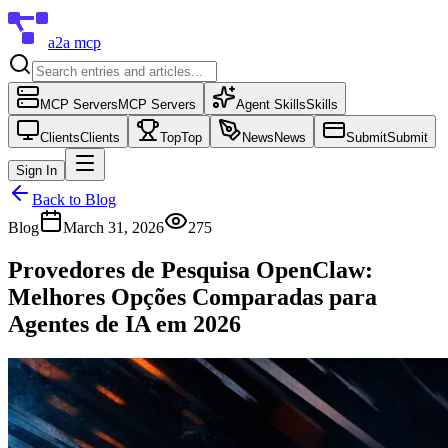
a2a mcp
MCP Servers
MCP Servers
Agent Skills
Skills
Clients
Clients
Top
Top
News
News
Submit
Submit
Sign In
Back to Blog
Blog
March 31, 2026
275
Provedores de Pesquisa OpenClaw:
Melhores Opções Comparadas para
Agentes de IA em 2026