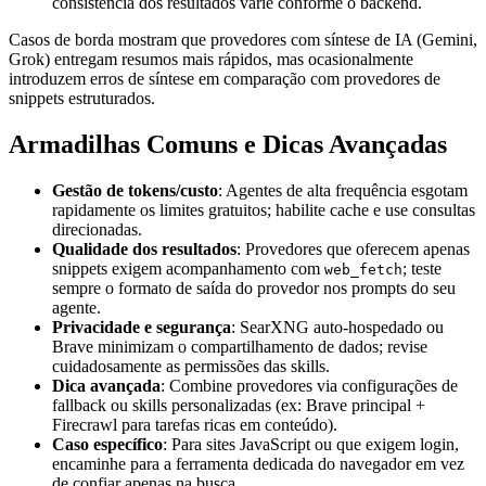
consistência dos resultados varie conforme o backend.
Casos de borda mostram que provedores com síntese de IA (Gemini,
Grok) entregam resumos mais rápidos, mas ocasionalmente
introduzem erros de síntese em comparação com provedores de
snippets estruturados.
Armadilhas Comuns e Dicas Avançadas
Gestão de tokens/custo
: Agentes de alta frequência esgotam
rapidamente os limites gratuitos; habilite cache e use consultas
direcionadas.
Qualidade dos resultados
: Provedores que oferecem apenas
snippets exigem acompanhamento com
; teste
web_fetch
sempre o formato de saída do provedor nos prompts do seu
agente.
Privacidade e segurança
: SearXNG auto-hospedado ou
Brave minimizam o compartilhamento de dados; revise
cuidadosamente as permissões das skills.
Dica avançada
: Combine provedores via configurações de
fallback ou skills personalizadas (ex: Brave principal +
Firecrawl para tarefas ricas em conteúdo).
Caso específico
: Para sites JavaScript ou que exigem login,
encaminhe para a ferramenta dedicada do navegador em vez
de confiar apenas na busca.