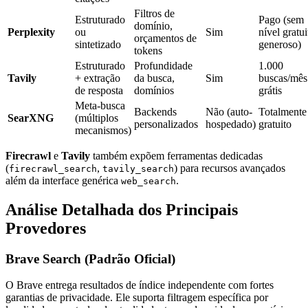
Filtros de
Estruturado
Pago (sem
domínio,
Perplexity
ou
Sim
nível gratui
orçamentos de
sintetizado
generoso)
tokens
Estruturado
Profundidade
1.000
Tavily
+ extração
da busca,
Sim
buscas/mês
de resposta
domínios
grátis
Meta-busca
Backends
Não (auto-
Totalmente
SearXNG
(múltiplos
personalizados
hospedado)
gratuito
mecanismos)
Firecrawl
e
Tavily
também expõem ferramentas dedicadas
(
,
) para recursos avançados
firecrawl_search
tavily_search
além da interface genérica
.
web_search
Análise Detalhada dos Principais
Provedores
Brave Search (Padrão Oficial)
O Brave entrega resultados de índice independente com fortes
garantias de privacidade. Ele suporta filtragem específica por