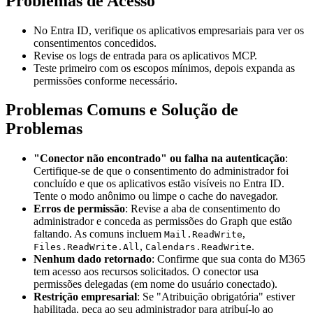
Problemas de Acesso
No Entra ID, verifique os aplicativos empresariais para ver os
consentimentos concedidos.
Revise os logs de entrada para os aplicativos MCP.
Teste primeiro com os escopos mínimos, depois expanda as
permissões conforme necessário.
Problemas Comuns e Solução de
Problemas
"Conector não encontrado" ou falha na autenticação
:
Certifique-se de que o consentimento do administrador foi
concluído e que os aplicativos estão visíveis no Entra ID.
Tente o modo anônimo ou limpe o cache do navegador.
Erros de permissão
: Revise a aba de consentimento do
administrador e conceda as permissões do Graph que estão
faltando. As comuns incluem
,
Mail.ReadWrite
,
.
Files.ReadWrite.All
Calendars.ReadWrite
Nenhum dado retornado
: Confirme que sua conta do M365
tem acesso aos recursos solicitados. O conector usa
permissões delegadas (em nome do usuário conectado).
Restrição empresarial
: Se "Atribuição obrigatória" estiver
habilitada, peça ao seu administrador para atribuí-lo ao