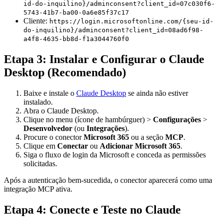
id-do-inquilino}/adminconsent?client_id=07c030f6-
5743-41b7-ba00-0a6e85f37c17
Cliente:
https://login.microsoftonline.com/{seu-id-
do-inquilino}/adminconsent?client_id=08ad6f98-
a4f8-4635-bb8d-f1a3044760f0
Etapa 3: Instalar e Configurar o Claude
Desktop (Recomendado)
Baixe e instale o
Claude Desktop
se ainda não estiver
instalado.
Abra o Claude Desktop.
Clique no menu (ícone de hambúrguer) >
Configurações
>
Desenvolvedor
(ou
Integrações
).
Procure o conector
Microsoft 365
ou a seção
MCP
.
Clique em
Conectar
ou
Adicionar Microsoft 365
.
Siga o fluxo de login da Microsoft e conceda as permissões
solicitadas.
Após a autenticação bem-sucedida, o conector aparecerá como uma
integração MCP ativa.
Etapa 4: Conecte e Teste no Claude