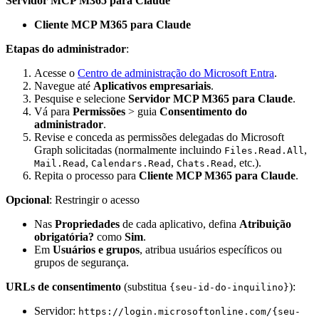
Servidor MCP M365 para Claude
Cliente MCP M365 para Claude
Etapas do administrador
:
Acesse o
Centro de administração do Microsoft Entra
.
Navegue até
Aplicativos empresariais
.
Pesquise e selecione
Servidor MCP M365 para Claude
.
Vá para
Permissões
> guia
Consentimento do
administrador
.
Revise e conceda as permissões delegadas do Microsoft
Graph solicitadas (normalmente incluindo
,
Files.Read.All
,
,
, etc.).
Mail.Read
Calendars.Read
Chats.Read
Repita o processo para
Cliente MCP M365 para Claude
.
Opcional
: Restringir o acesso
Nas
Propriedades
de cada aplicativo, defina
Atribuição
obrigatória?
como
Sim
.
Em
Usuários e grupos
, atribua usuários específicos ou
grupos de segurança.
URLs de consentimento
(substitua
):
{seu-id-do-inquilino}
Servidor:
https://login.microsoftonline.com/{seu-