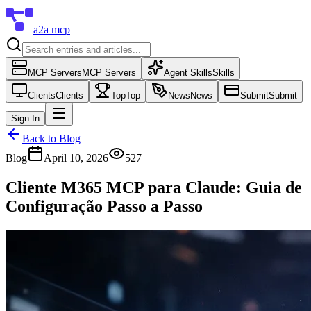
a2a mcp
MCP Servers
MCP Servers
Agent Skills
Skills
Clients
Clients
Top
Top
News
News
Submit
Submit
Sign In
Back to Blog
Blog
April 10, 2026
527
Cliente M365 MCP para Claude: Guia de
Configuração Passo a Passo