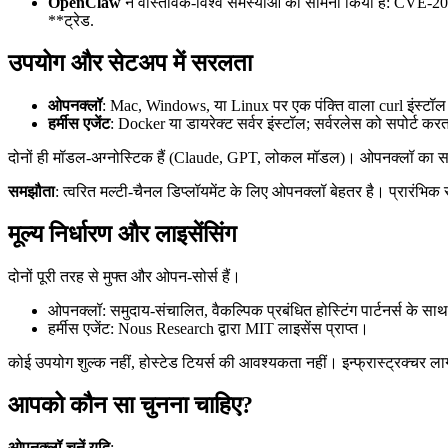
OpenClaw
ने वास्तविक-विश्व समस्याओं का सामना किया है: CVE-202
**ट्रेड.
उपयोग और सेटअप में सरलता
ओपनक्लॉ
: Mac, Windows, या Linux पर एक पंक्ति वाला curl इंस्टॉल
हर्मीस एजेंट
: Docker या डायरेक्ट सर्वर इंस्टॉल; सर्वरलेस को सपोर्ट
दोनों ही मॉडल-अग्नोस्टिक हैं (Claude, GPT, लोकल मॉडल)। ओपनक्लॉ का समुद
समझौता
: त्वरित मल्टी-चैनल डिप्लॉयमेंट के लिए ओपनक्लॉ बेहतर है। प्रारंभिक
मूल्य निर्धारण और लाइसेंसिंग
दोनों पूरी तरह से मुफ्त और ओपन-सोर्स हैं।
ओपनक्लॉ: समुदाय-संचालित, वैकल्पिक प्रबंधित होस्टिंग पार्टनर्स के सा
हर्मीस एजेंट: Nous Research द्वारा MIT लाइसेंस प्राप्त।
कोई उपयोग शुल्क नहीं, होस्टेड टियर्स की आवश्यकता नहीं। इन्फ्रास्ट्रक्चर ला
आपको कौन सा चुनना चाहिए?
ओपनक्लॉ चुनें यदि
: