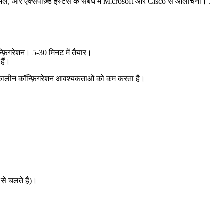
 और एक्सपोज़्ड इंस्टेंस के संबंध में Microsoft और Cisco से आलोचना। .
फ़िगरेशन। 5-30 मिनट में तैयार।
हैं।
र्घकालीन कॉन्फ़िगरेशन आवश्यकताओं को कम करता है।
से चलते हैं)।