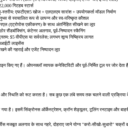
2,000 गिटहब स्टार्स
ु-स्तरीय: एफटीएस5 खोज + एलएलएम सारांश + उपयोगकर्ता मॉडल निर्माण
ुभव से स्वचालित रूप से उत्पन्न और स्व-परिष्कृत कौशल
रएल (एट्रोपोस एकीकरण) के साथ अंतर्निहित सीखने का लूप
ोर सैंडबॉक्सिंग, कंटेनर अलगाव, पूर्व-निष्पादन स्कैनिंग
यूनतम: $5 वीपीएस या सर्वरलेस; लगभग शून्य निष्क्रिय लागत
मआईटी लाइसेंस
खने की गहराई और एजेंट निष्पादन लूप
िज़ाइन किए गए हैं। ओपनक्लॉ व्यापक कनेक्टिविटी और पूर्व-निर्मित टूल पर जोर द
 टूल और स्थिति को रूट करता है। सब कुछ एक लंबे समय तक चलने वाली प्रक्रिया के
गया है। इसमें सिंक्रोनस ऑर्केस्ट्रेशन, क्रॉन शेड्यूलर, टूलिंग रनटाइम और बाह
। हर्मीस मजबूत अलगाव के साथ गहरे, दोहराए जाने योग्य "करो-सीखो-सुधारो" चक्रों