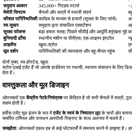
समुदाय आकार
345,000+ गिटहब स्टार्स
~2
मेमोरी सिस्टम
चैनलों और सत्रों में स्थायी संदर्भ
बह
कौशल पारिस्थितिकी
क्लॉहब के माध्यम से हजारों (सुरक्षा के लिए जांचें)
अन
स्व-सुधार
समुदाय द्वारा संचालित एक्सटेंशन
आ
सुरक्षा फोकस
बड़ा हमला सतह; पिछले सीवीई और आपूर्ति-श्रृंखला मुद्दे
कठ
बुनियादी ढाँचा
स्थानीय मशीन या वीपीएस; एक-लाइनर इंस्टॉल
न्
लाइसेंस
खुला-स्रोत
ए
मूल दर्शन
पारिस्थितिकी की व्यापकता और बहु-चैनल पहुंच
सी
दोनों मुफ्त, स्व-होस्टेड, खुला
स्रोत एआई एजेंट हैं जो आपके हार्डवेयर पर स्थायी, स्वायत्त संचालन के लिए ड
देता है।
वास्तुकला और मूल डिजाइन
ओपनक्लॉ एक
केंद्रीय गेटवे/नियंत्रक
पर केंद्रित है जो सभी चैनलों में सत्रों,
सक्षम होती है।
हर्मीस एजेंट मूल इंजन के रूप में
एजेंट के स्वयं के निष्पादन लूप
के चारों ओर बनाया 
समर्पित टर्मिनल और पायथन आरपीसी स्क्रिप्ट के साथ अलगाव में चलते हैं।
समझौता
: ओपनक्लॉ एकल हब से कई प्लेटफार्मों में समन्वय करने में उत्कृष्ट है