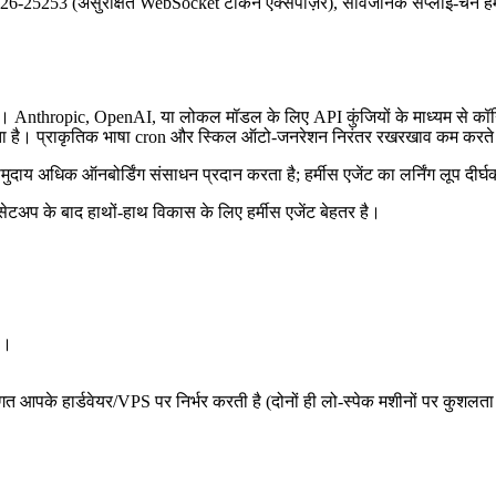
6-25253 (असुरक्षित WebSocket टोकन एक्सपोज़र), सार्वजनिक सप्लाई-चेन हमले,
। Anthropic, OpenAI, या लोकल मॉडल के लिए API कुंजियों के माध्यम से कॉन्
 करता है। प्राकृतिक भाषा cron और स्किल ऑटो-जनरेशन निरंतर रखरखाव कम करते 
ाय अधिक ऑनबोर्डिंग संसाधन प्रदान करता है; हर्मीस एजेंट का लर्निंग लूप दी
 सेटअप के बाद हाथों-हाथ विकास के लिए हर्मीस एजेंट बेहतर है।
थ।
गत आपके हार्डवेयर/VPS पर निर्भर करती है (दोनों ही लो-स्पेक मशीनों पर कुशलता 