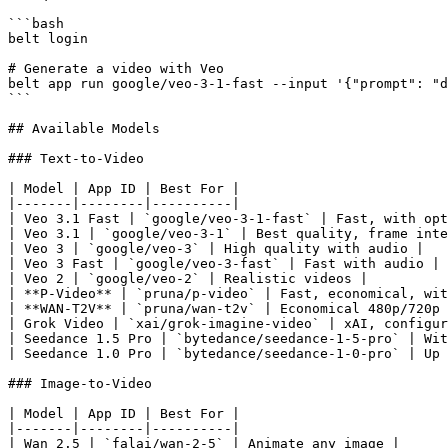
```bash

belt login

# Generate a video with Veo

belt app run google/veo-3-1-fast --input '{"prompt": "d
```

## Available Models

### Text-to-Video

| Model | App ID | Best For |

|-------|--------|----------|

| Veo 3.1 Fast | `google/veo-3-1-fast` | Fast, with opt
| Veo 3.1 | `google/veo-3-1` | Best quality, frame inte
| Veo 3 | `google/veo-3` | High quality with audio |

| Veo 3 Fast | `google/veo-3-fast` | Fast with audio |

| Veo 2 | `google/veo-2` | Realistic videos |

| **P-Video** | `pruna/p-video` | Fast, economical, wit
| **WAN-T2V** | `pruna/wan-t2v` | Economical 480p/720p 
| Grok Video | `xai/grok-imagine-video` | xAI, configur
| Seedance 1.5 Pro | `bytedance/seedance-1-5-pro` | Wit
| Seedance 1.0 Pro | `bytedance/seedance-1-0-pro` | Up 
### Image-to-Video

| Model | App ID | Best For |

|-------|--------|----------|

| Wan 2.5 | `falai/wan-2-5` | Animate any image |
