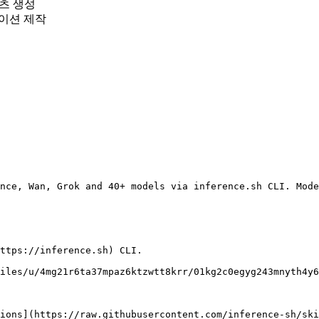
텐츠 생성
이션 제작
nce, Wan, Grok and 40+ models via inference.sh CLI. Mode
ttps://inference.sh) CLI.

iles/u/4mg21r6ta37mpaz6ktzwtt8krr/01kg2c0egyg243mnyth4y6
ions](https://raw.githubusercontent.com/inference-sh/ski