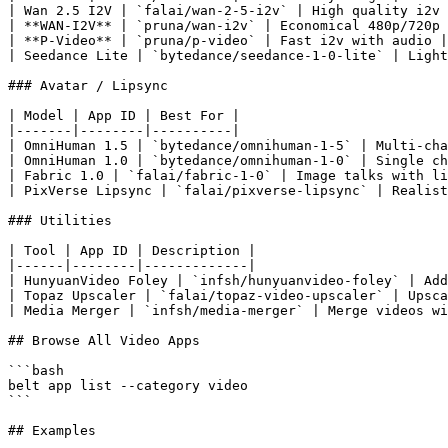
| Wan 2.5 I2V | `falai/wan-2-5-i2v` | High quality i2v 
| **WAN-I2V** | `pruna/wan-i2v` | Economical 480p/720p 
| **P-Video** | `pruna/p-video` | Fast i2v with audio |

| Seedance Lite | `bytedance/seedance-1-0-lite` | Light
### Avatar / Lipsync

| Model | App ID | Best For |

|-------|--------|----------|

| OmniHuman 1.5 | `bytedance/omnihuman-1-5` | Multi-cha
| OmniHuman 1.0 | `bytedance/omnihuman-1-0` | Single ch
| Fabric 1.0 | `falai/fabric-1-0` | Image talks with li
| PixVerse Lipsync | `falai/pixverse-lipsync` | Realist
### Utilities

| Tool | App ID | Description |

|------|--------|-------------|

| HunyuanVideo Foley | `infsh/hunyuanvideo-foley` | Add
| Topaz Upscaler | `falai/topaz-video-upscaler` | Upsca
| Media Merger | `infsh/media-merger` | Merge videos wi
## Browse All Video Apps

```bash

belt app list --category video

```

## Examples
