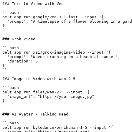
### Text-to-Video with Veo

```bash

belt app run google/veo-3-1-fast --input '{

  "prompt": "A timelapse of a flower blooming in a gard
}'

```

### Grok Video

```bash

belt app run xai/grok-imagine-video --input '{

  "prompt": "Waves crashing on a beach at sunset",

  "duration": 5

}'

```

### Image-to-Video with Wan 2.5

```bash

belt app run falai/wan-2-5 --input '{

  "image_url": "https://your-image.jpg"

}'

```

### AI Avatar / Talking Head

```bash

belt app run bytedance/omnihuman-1-5 --input '{

  "image_url": "https://portrait.jpg",
