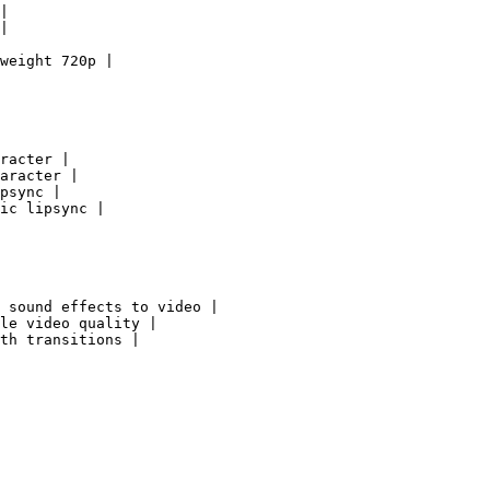
|

|

weight 720p |

racter |

aracter |

psync |

ic lipsync |

 sound effects to video |

le video quality |

th transitions |
