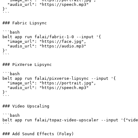
  "audio_url": "https://speech.mp3"

}'

```

### Fabric Lipsync

```bash

belt app run falai/fabric-1-0 --input '{

  "image_url": "https://face.jpg",

  "audio_url": "https://audio.mp3"

}'

```

### PixVerse Lipsync

```bash

belt app run falai/pixverse-lipsync --input '{

  "image_url": "https://portrait.jpg",

  "audio_url": "https://speech.mp3"

}'

```

### Video Upscaling

```bash

belt app run falai/topaz-video-upscaler --input '{"vide
```

### Add Sound Effects (Foley)
