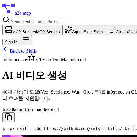
a2a mcp
MCP Servers
MCP Servers
Agent Skills
Skills
Clients
Clien
Sign In
Back to Skills
inference-sh
•
376
•
Content Management
AI 비디오 생성
40개 이상의 모델(Veo, Seedance, Wan, Grok 등)을 in
리 효과를 지원합니다.
Installation Command
explicit
$ npx skills add https://github.com/infsh-skills/skills