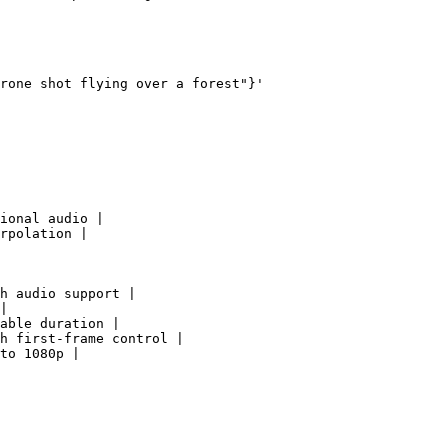
rone shot flying over a forest"}'

ional audio |

rpolation |

h audio support |

|

able duration |

h first-frame control |

to 1080p |
