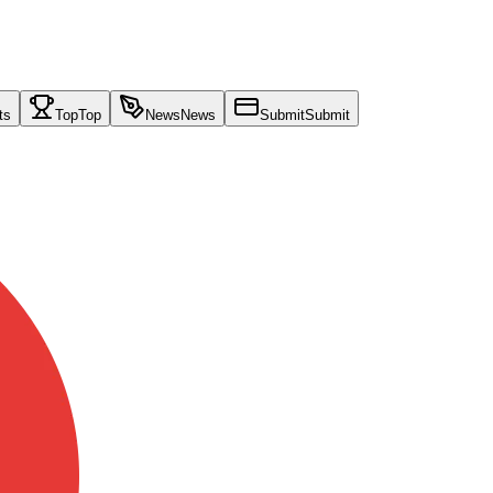
ts
Top
Top
News
News
Submit
Submit