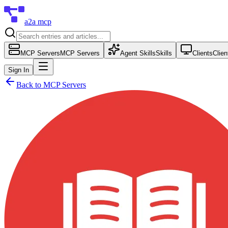
a2a mcp
MCP Servers
MCP Servers
Agent Skills
Skills
Clients
Clien
Sign In
Back to
MCP Servers