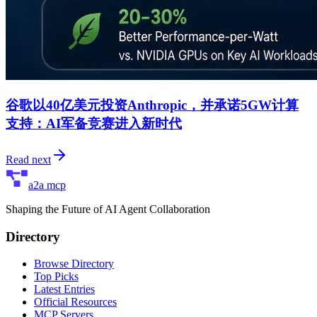
谷歌以40亿美元投资Anthropic，并承诺5GW计算
支持：AI军备竞赛进入新时代
Read next
a2a mcp
Shaping the Future of AI Agent Collaboration
Directory
Browse Directory
Top Picks
Latest Entries
Official Resources
MCP Servers