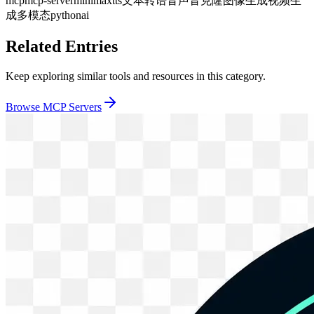
mcp
mcp-server
minimax
tts
文本转语音
声音克隆
图像生成
视频生
成
多模态
python
ai
Related Entries
Keep exploring similar tools and resources in this category.
Browse
MCP Servers