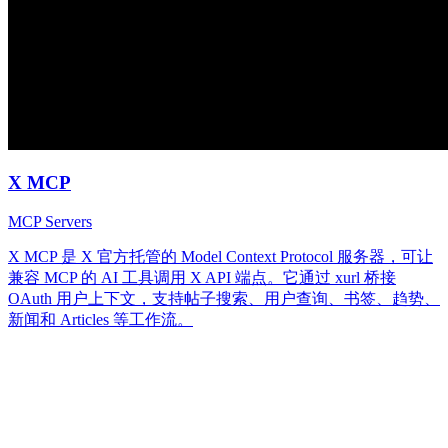
X MCP
MCP Servers
X MCP 是 X 官方托管的 Model Context Protocol 服务器，可让
兼容 MCP 的 AI 工具调用 X API 端点。它通过 xurl 桥接
OAuth 用户上下文，支持帖子搜索、用户查询、书签、趋势、
新闻和 Articles 等工作流。