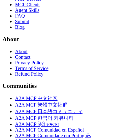
MCP Clients
Agent Skills
FAQ
Submit
Blog
About
About
Contact
Privacy Policy
Terms of Service
Refund Policy
Communities
A2A MCP 中文社区
A2A MCP 繁體中文社群
A2A MCP 日本語コミュニティ
A2A MCP 한국어 커뮤니티
A2A MCP हिंदी समुदाय
A2A MCP Comunidad en Español
A2A MCP Comunidade em Português