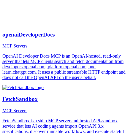
openaiDeveloperDocs
MCP Servers
OpenAI Developer Docs MCP is an OpenAI-hosted, read-only
server that lets MCP clients search and fetch documentation from
developers.openai.com, platform.openai.com, and
learn.chatgpt.com. It uses a public streamable HTTP endpoint and
does not call the OpenAI API on the user's behalf.
FetchSandbox
MCP Servers
FetchSandbox is a stdio MCP server and hosted API-sandbox
service that lets AI coding agents import OpenAPI 3.x
specifications, discover runnable workflows, and execute stateful