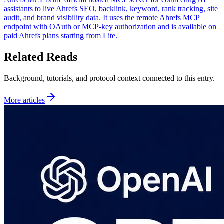
assistants to live Ahrefs SEO, backlink, keyword, rank tracking, site
audit, and brand visibility data. It uses the remote Ahrefs MCP
endpoint with OAuth or MCP-key authorization and is available on
paid Ahrefs plans starting from Lite.
Related Reads
Background, tutorials, and protocol context connected to this entry.
More articles