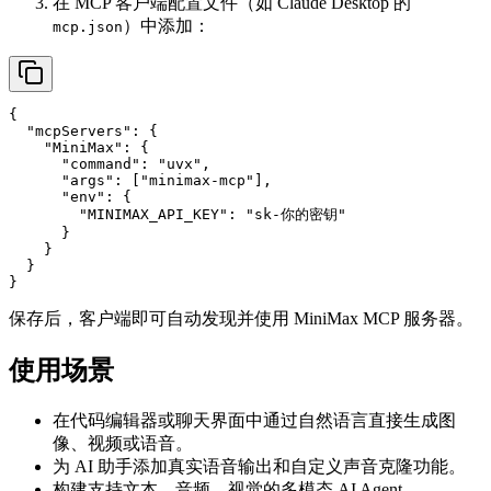
在 MCP 客户端配置文件（如 Claude Desktop 的
）中添加：
mcp.json
{

  "mcpServers": {

    "MiniMax": {

      "command": "uvx",

      "args": ["minimax-mcp"],

      "env": {

        "MINIMAX_API_KEY": "sk-你的密钥"

      }

    }

  }

保存后，客户端即可自动发现并使用 MiniMax MCP 服务器。
使用场景
在代码编辑器或聊天界面中通过自然语言直接生成图
像、视频或语音。
为 AI 助手添加真实语音输出和自定义声音克隆功能。
构建支持文本、音频、视觉的多模态 AI Agent。