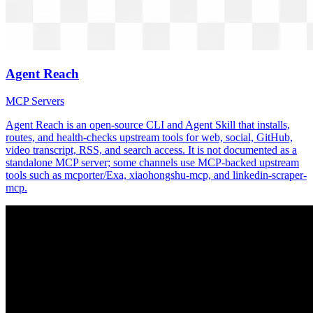
Agent Reach
MCP Servers
Agent Reach is an open-source CLI and Agent Skill that installs,
routes, and health-checks upstream tools for web, social, GitHub,
video transcript, RSS, and search access. It is not documented as a
standalone MCP server; some channels use MCP-backed upstream
tools such as mcporter/Exa, xiaohongshu-mcp, and linkedin-scraper-
mcp.