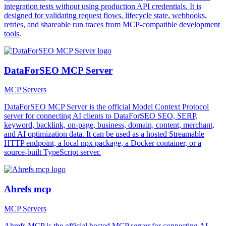
integration tests without using production API credentials. It is
designed for validating request flows, lifecycle state, webhooks,
retries, and shareable run traces from MCP-compatible development
tools.
DataForSEO MCP Server
MCP Servers
DataForSEO MCP Server is the official Model Context Protocol
server for connecting AI clients to DataForSEO SEO, SERP,
keyword, backlink, on-page, business, domain, content, merchant,
and AI optimization data. It can be used as a hosted Streamable
HTTP endpoint, a local npx package, a Docker container, or a
source-built TypeScript server.
Ahrefs mcp
MCP Servers
Ahrefs MCP is the official hosted MCP server for connecting AI