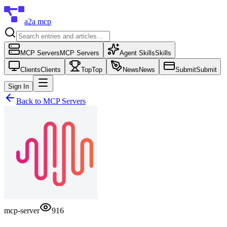
a2a mcp
MCP Servers
MCP Servers
Agent Skills
Skills
Clients
Clients
Top
Top
News
News
Submit
Submit
Sign In
Back to
MCP Servers
mcp-server
916