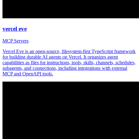
vercel eve
MCP Servers
Vercel Eve is an open-source, filesystem-first TypeScript framework
for building durable AI agents on Vercel. It organizes agent
capabilities as files for instructions, tools, skills, channels, schedules,
subagents, and connections, including integrations with external
MCP and OpenAPI tools.