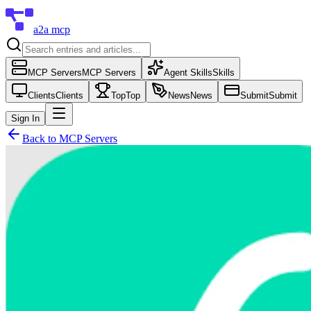
a2a mcp
MCP Servers
MCP Servers
Agent Skills
Skills
Clients
Clients
Top
Top
News
News
Submit
Submit
Sign In
Back to
MCP Servers