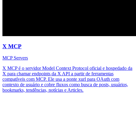
X MCP
MCP Servers
X MCP é o servidor Model Context Protocol oficial e hospedado da
X para chamar endpoints da X API a partir de ferramentas
compatíveis com MCP. Ele usa a ponte xurl para OAuth com
contexto de usuário e cobre fluxos como busca de posts, usuários,
bookmarks, tendências, notícias e Articles.