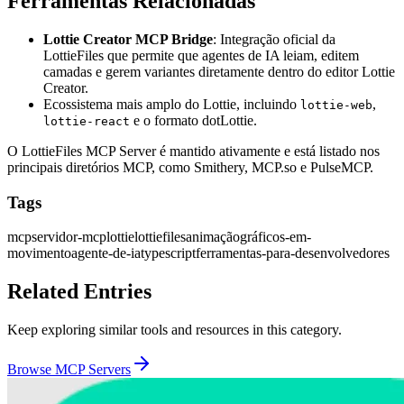
Ferramentas Relacionadas
Lottie Creator MCP Bridge
: Integração oficial da
LottieFiles que permite que agentes de IA leiam, editem
camadas e gerem variantes diretamente dentro do editor Lottie
Creator.
Ecossistema mais amplo do Lottie, incluindo
,
lottie-web
e o formato dotLottie.
lottie-react
O LottieFiles MCP Server é mantido ativamente e está listado nos
principais diretórios MCP, como Smithery, MCP.so e PulseMCP.
Tags
mcp
servidor-mcp
lottie
lottiefiles
animação
gráficos-em-
movimento
agente-de-ia
typescript
ferramentas-para-desenvolvedores
Related Entries
Keep exploring similar tools and resources in this category.
Browse
MCP Servers