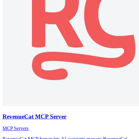
RevenueCat MCP Server
MCP Servers
RevenueCat MCP Server lets AI assistants manage RevenueCat