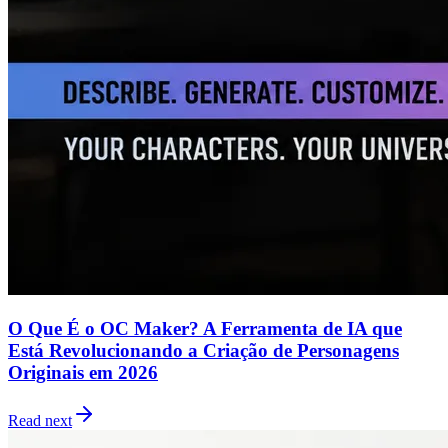
O Que É o OC Maker? A Ferramenta de IA que
Está Revolucionando a Criação de Personagens
Originais em 2026
Read next