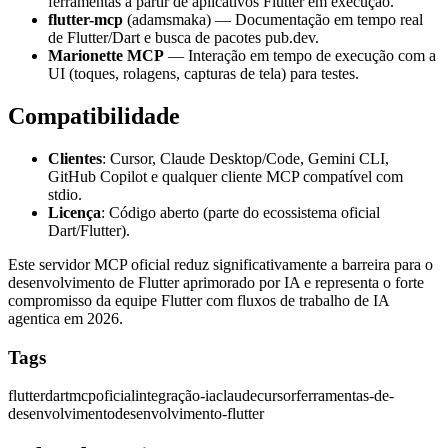
ferramentas a partir de aplicativos Flutter em execução.
flutter-mcp
(adamsmaka) — Documentação em tempo real
de Flutter/Dart e busca de pacotes pub.dev.
Marionette MCP
— Interação em tempo de execução com a
UI (toques, rolagens, capturas de tela) para testes.
Compatibilidade
Clientes
: Cursor, Claude Desktop/Code, Gemini CLI,
GitHub Copilot e qualquer cliente MCP compatível com
stdio.
Licença
: Código aberto (parte do ecossistema oficial
Dart/Flutter).
Este servidor MCP oficial reduz significativamente a barreira para o
desenvolvimento de Flutter aprimorado por IA e representa o forte
compromisso da equipe Flutter com fluxos de trabalho de IA
agentica em 2026.
Tags
flutter
dart
mcp
oficial
integração-ia
claude
cursor
ferramentas-de-
desenvolvimento
desenvolvimento-flutter