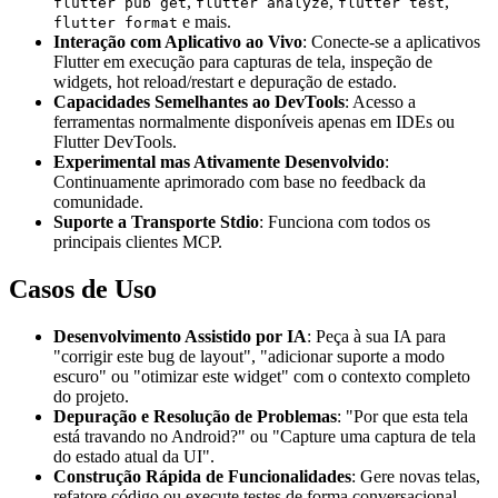
,
,
,
flutter pub get
flutter analyze
flutter test
e mais.
flutter format
Interação com Aplicativo ao Vivo
: Conecte-se a aplicativos
Flutter em execução para capturas de tela, inspeção de
widgets, hot reload/restart e depuração de estado.
Capacidades Semelhantes ao DevTools
: Acesso a
ferramentas normalmente disponíveis apenas em IDEs ou
Flutter DevTools.
Experimental mas Ativamente Desenvolvido
:
Continuamente aprimorado com base no feedback da
comunidade.
Suporte a Transporte Stdio
: Funciona com todos os
principais clientes MCP.
Casos de Uso
Desenvolvimento Assistido por IA
: Peça à sua IA para
"corrigir este bug de layout", "adicionar suporte a modo
escuro" ou "otimizar este widget" com o contexto completo
do projeto.
Depuração e Resolução de Problemas
: "Por que esta tela
está travando no Android?" ou "Capture uma captura de tela
do estado atual da UI".
Construção Rápida de Funcionalidades
: Gere novas telas,
refatore código ou execute testes de forma conversacional.