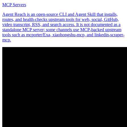
MCP Servers
Agent Reach is an open-source CLI and Agent Skill that installs,
routes, and health-checks upstream tools for web, social, GitHub,
video transcript, RSS, and search access. It is not documented as a
standalone MCP server; some channels use MCP-backed upstream
tools such as mcporter/Exa, xiaohongshu-mcp, and linkedin-scraper-
mcp.