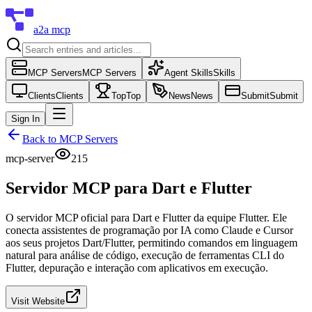
a2a mcp
MCP Servers
MCP Servers
Agent Skills
Skills
Clients
Clients
Top
Top
News
News
Submit
Submit
Sign In
Back to
MCP Servers
mcp-server
215
Servidor MCP para Dart e Flutter
O servidor MCP oficial para Dart e Flutter da equipe Flutter. Ele
conecta assistentes de programação por IA como Claude e Cursor
aos seus projetos Dart/Flutter, permitindo comandos em linguagem
natural para análise de código, execução de ferramentas CLI do
Flutter, depuração e interação com aplicativos em execução.
Visit Website