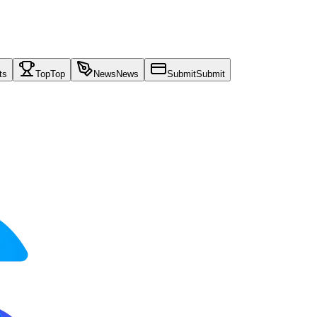
ts
Top
Top
News
News
Submit
Submit