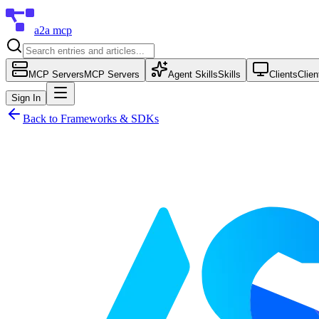
a2a mcp
MCP Servers
MCP Servers
Agent Skills
Skills
Clients
Clien
Sign In
Back to
Frameworks & SDKs