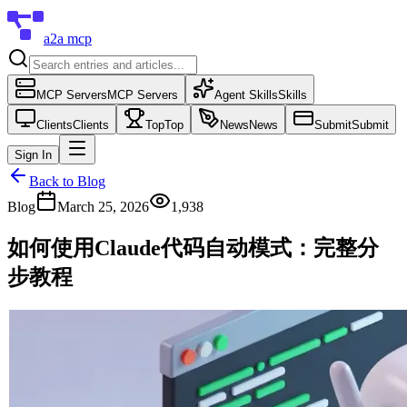
a2a mcp
MCP Servers
MCP Servers
Agent Skills
Skills
Clients
Clients
Top
Top
News
News
Submit
Submit
Sign In
Back to Blog
Blog
March 25, 2026
1,938
如何使用Claude代码自动模式：完整分
步教程