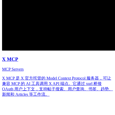
X MCP
MCP Servers
X MCP 是 X 官方托管的 Model Context Protocol 服务器，可让
兼容 MCP 的 AI 工具调用 X API 端点。它通过 xurl 桥接
OAuth 用户上下文，支持帖子搜索、用户查询、书签、趋势、
新闻和 Articles 等工作流。