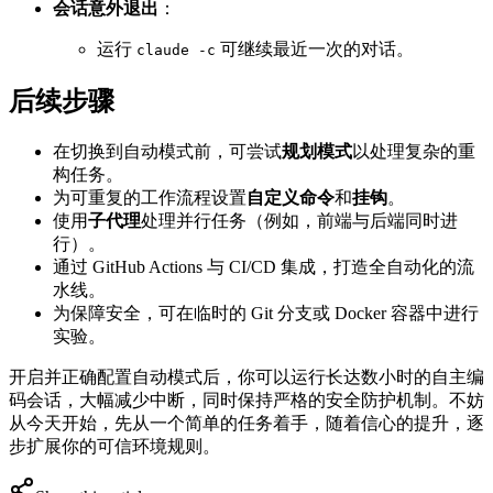
会话意外退出
：
运行
可继续最近一次的对话。
claude -c
后续步骤
在切换到自动模式前，可尝试
规划模式
以处理复杂的重
构任务。
为可重复的工作流程设置
自定义命令
和
挂钩
。
使用
子代理
处理并行任务（例如，前端与后端同时进
行）。
通过 GitHub Actions 与 CI/CD 集成，打造全自动化的流
水线。
为保障安全，可在临时的 Git 分支或 Docker 容器中进行
实验。
开启并正确配置自动模式后，你可以运行长达数小时的自主编
码会话，大幅减少中断，同时保持严格的安全防护机制。不妨
从今天开始，先从一个简单的任务着手，随着信心的提升，逐
步扩展你的可信环境规则。