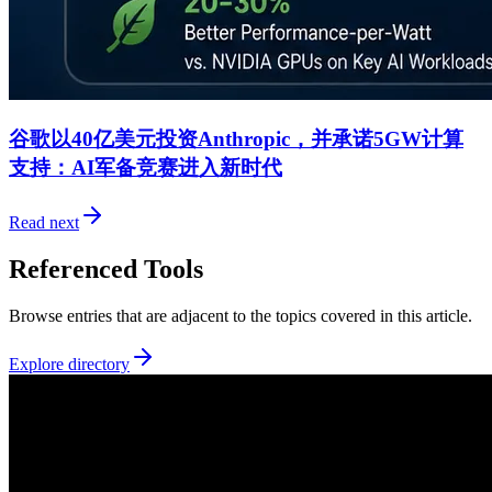
谷歌以40亿美元投资Anthropic，并承诺5GW计算
支持：AI军备竞赛进入新时代
Read next
Referenced Tools
Browse entries that are adjacent to the topics covered in this article.
Explore directory