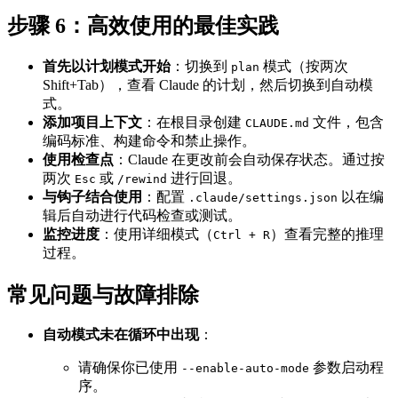
步骤 6：高效使用的最佳实践
首先以计划模式开始
：切换到
模式（按两次
plan
Shift+Tab），查看 Claude 的计划，然后切换到自动模
式。
添加项目上下文
：在根目录创建
文件，包含
CLAUDE.md
编码标准、构建命令和禁止操作。
使用检查点
：Claude 在更改前会自动保存状态。通过按
两次
或
进行回退。
Esc
/rewind
与钩子结合使用
：配置
以在编
.claude/settings.json
辑后自动进行代码检查或测试。
监控进度
：使用详细模式（
）查看完整的推理
Ctrl + R
过程。
常见问题与故障排除
自动模式未在循环中出现
：
请确保你已使用
参数启动程
--enable-auto-mode
序。