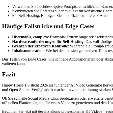
Verwenden Sie hochdeskriptive Prompts, einschließlich Kamer
Kombinieren Sie Referenzbilder mit Text für konsistente Chara
Für Self-Hosting: Befolgen Sie die offiziellen Inferenz-Anle
Häufige Fallstricke und Edge Cases
Übermäßig komplexe Prompts
: Extrem lange oder widersprü
Hardwareanforderungen für Self-Hosting
: Das vollständige
Grenzen der kreativen Kontrolle
: Während die Prompt-Treue 
Inhaltsmoderation
: Wie bei den meisten generativen Tools re
Das Testen von Edge Cases, wie schnelle Actionsportarten oder abstrakte
variieren kann.
Fazit
Happy Horse 1.0 sticht 2026 als führender AI Video Generator hervor
und Open-Source-Verfügbarkeit machen es zu einer leistungsstarken Wa
Ob Sie schnelle Social-Media-Clips produzieren oder erweiterte benu
offiziellen Plattformen, um Ihr erstes Video zu generieren und den U
Beginnen Sie jetzt mit der Erstellung professioneller KI-Videos – regis