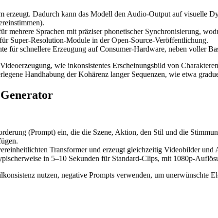
m erzeugt. Dadurch kann das Modell den Audio-Output auf visuelle 
ereinstimmen).
 für mehrere Sprachen mit präziser phonetischer Synchronisierung, wod
 für Super-Resolution-Module in der Open-Source-Veröffentlichung.
riante für schnellere Erzeugung auf Consumer-Hardware, neben voller B
I-Videoerzeugung, wie inkonsistentes Erscheinungsbild von Charaktere
berlegene Handhabung der Kohärenz langer Sequenzen, wie etwa gradue
 Generator
fforderung (Prompt) ein, die die Szene, Aktion, den Stil und die Stimmu
fügen.
vereinheitlichten Transformer und erzeugt gleichzeitig Videobilder und
 typischerweise in 5–10 Sekunden für Standard-Clips, mit 1080p-Auflö
tilkonsistenz nutzen, negative Prompts verwenden, um unerwünschte El