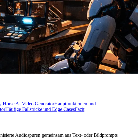
py Horse AI Video Generator
Hauptfunktionen und
tor
Häufige Fallstricke und Edge Cases
Fazit
onisierte Audiospuren gemeinsam aus Text- oder Bildprompts