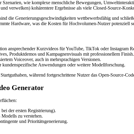
er Szenarien, wie komplexe menschliche Bewegungen, Umweltinteraktio
 und verwelken) kohärentere Ergebnisse als viele Closed-Source-Konku
d die Generierungsgeschwindigkeiten wettbewerbsfähig und schließen C
immte Hardware, was die Kosten für Hochvolumen-Nutzer potenziell se
ktion ansprechender Kurzvideos für YouTube, TikTok oder Instagram Re
tives, Produktdemos und Kampagnenvisuals mit professionellem Finish.
siertem Voiceover, auch in mehrsprachigen Versionen.
 für kundenspezifische Anwendungen oder weitere Modellforschung.
 Startguthaben, während fortgeschrittene Nutzer das Open-Source-Code
ideo Generator
rflächen:
 bei der ersten Registrierung).
 Modells zu verstehen.
ntingente und Prioritätsgenerierung.