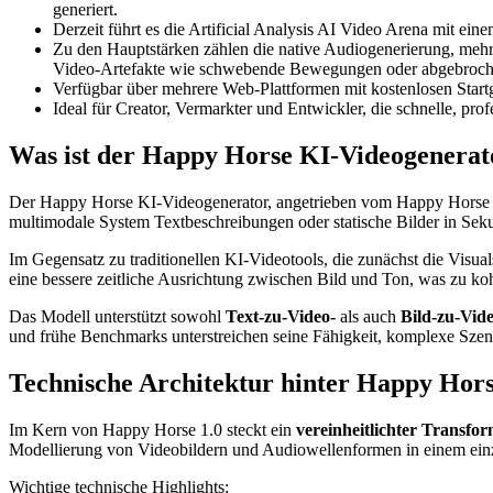
generiert.
Derzeit führt es die Artificial Analysis AI Video Arena mit e
Zu den Hauptstärken zählen die native Audiogenerierung, meh
Video-Artefakte wie schwebende Bewegungen oder abgebroche
Verfügbar über mehrere Web-Plattformen mit kostenlosen Start
Ideal für Creator, Vermarkter und Entwickler, die schnelle, p
Was ist der Happy Horse KI-Videogenerat
Der Happy Horse KI-Videogenerator, angetrieben vom Happy Horse 1.0-
multimodale System Textbeschreibungen oder statische Bilder in Sek
Im Gegensatz zu traditionellen KI-Videotools, die zunächst die Visual
eine bessere zeitliche Ausrichtung zwischen Bild und Ton, was zu koh
Das Modell unterstützt sowohl
Text-zu-Video-
als auch
Bild-zu-Vide
und frühe Benchmarks unterstreichen seine Fähigkeit, komplexe Szen
Technische Architektur hinter Happy Hors
Im Kern von Happy Horse 1.0 steckt ein
vereinheitlichter Transfo
Modellierung von Videobildern und Audiowellenformen in einem ein
Wichtige technische Highlights: