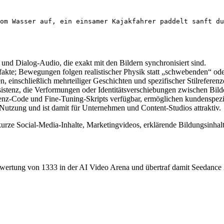
 und Dialog-Audio, die exakt mit den Bildern synchronisiert sind.
fakte; Bewegungen folgen realistischer Physik statt „schwebenden“ ode
 einschließlich mehrteiliger Geschichten und spezifischer Stilreferenz
nsistenz, die Verformungen oder Identitätsverschiebungen zwischen Bild
renz-Code und Fine-Tuning-Skripts verfügbar, ermöglichen kundenspez
 Nutzung und ist damit für Unternehmen und Content-Studios attraktiv.
kurze Social-Media-Inhalte, Marketingvideos, erklärende Bildungsinhal
ewertung von 1333 in der AI Video Arena und übertraf damit Seedance 2