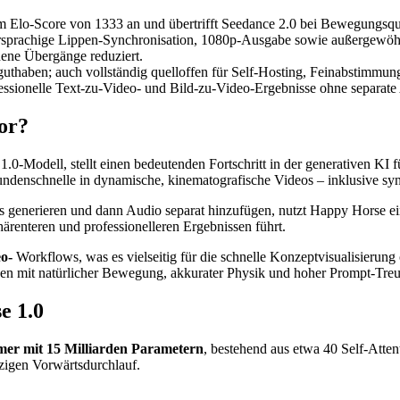
inem Elo-Score von 1333 an und übertrifft Seedance 2.0 bei Bewegungsqu
rsprachige Lippen-Synchronisation, 1080p-Ausgabe sowie außergewöhnl
ne Übergänge reduziert.
guthaben; auch vollständig quelloffen für Self-Hosting, Feinabstimmu
rofessionelle Text-zu-Video- und Bild-zu-Video-Ergebnisse ohne separa
or?
Modell, stellt einen bedeutenden Fortschritt in der generativen KI fü
undenschnelle in dynamische, kinematografische Videos – inklusive sy
s generieren und dann Audio separat hinzufügen, nutzt Happy Horse eine
ärenteren und professionelleren Ergebnissen führt.
o-
Workflows, was es vielseitig für die schnelle Konzeptvisualisieru
en mit natürlicher Bewegung, akkurater Physik und hoher Prompt-Treue
e 1.0
rmer mit 15 Milliarden Parametern
, bestehend aus etwa 40 Self-Atte
zigen Vorwärtsdurchlauf.