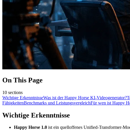
On This Page
10
sections
Wichtige Erkenntnisse
Was ist der Happy Horse KI-Videogenerator?
T
Fähigkeiten
Benchmarks und Leistungsvergleich
Für wen ist Happy Ho
Wichtige Erkenntnisse
Happy Horse 1.0
ist ein quelloffenes Unified-Transformer-Mo