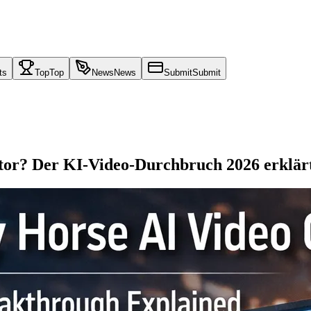
ts
Top
Top
News
News
Submit
Submit
tor? Der KI-Video-Durchbruch 2026 erklär