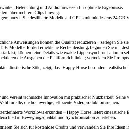
awinkel, Beleuchtung und Audiohinweisen für optimale Ergebnisse.
ktere über mehrere Clips hinweg.
itungen; nutzen Sie destillierte Modelle auf GPUs mit mindestens 24
chliche Anweisungen können die Qualität reduzieren – zerlegen Sie sie 
 15B-Modell erfordert erhebliche Rechenleistung; beginnen Sie mit dest
stark ist, können feine Details wie exakte Lippensynchronisation in se
spektieren die Ausgaben die Plattformrichtlinien; vermeiden Sie Promp
 künstlerische Stile, zeigt, dass Happy Horse besonders realistische Sze
 und vereint technische Innovation mit praktischer Nutzbarkeit. Sein
hl für alle, die hochwertige, effiziente Videoproduktion suchen.
tzerdefinierte Workflows erkunden – Happy Horse liefert cineastische
nterschied in Bewegungsqualität und Synchronisation zu erleben.
trieren Sie sich für kostenlose Credits und verwandeln Sie Ihre Ideen in