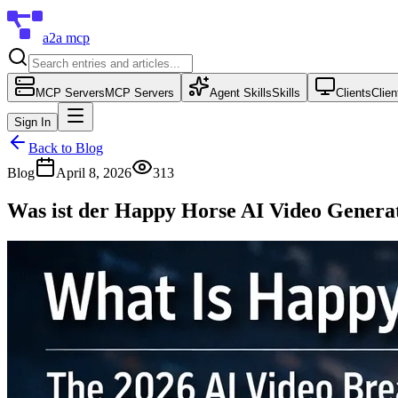
a2a mcp
MCP Servers
MCP Servers
Agent Skills
Skills
Clients
Clien
Sign In
Back to Blog
Blog
April 8, 2026
313
Was ist der Happy Horse AI Video Genera