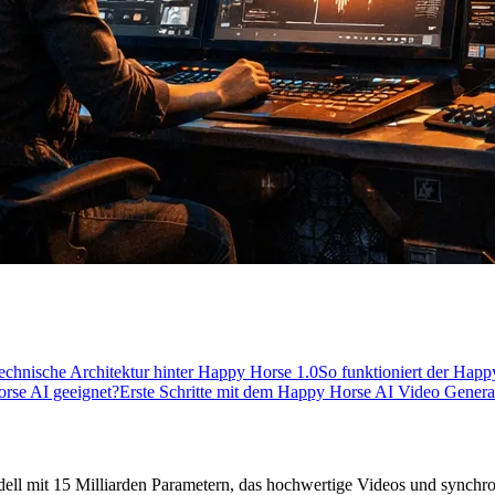
echnische Architektur hinter Happy Horse 1.0
So funktioniert der Hap
rse AI geeignet?
Erste Schritte mit dem Happy Horse AI Video Genera
dell mit 15 Milliarden Parametern, das hochwertige Videos und synchr