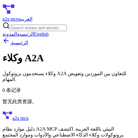
العربية
a2a mcp
English
الرئيسية
المدونة
الرئيسية
وكلاء A2A
وكلاء يستخدمون بروتوكول A2A للتعاون بين الموردين وتفويض
المهام.
0
条记录
暂无此类资源。
a2a mcp
دليل موارد نظام A2A MCP البيئي باللغة العربية. اكتشف
بروتوكولات وكلاء الذكاء الاصطناعي والأدوات وموارد المجتمع.